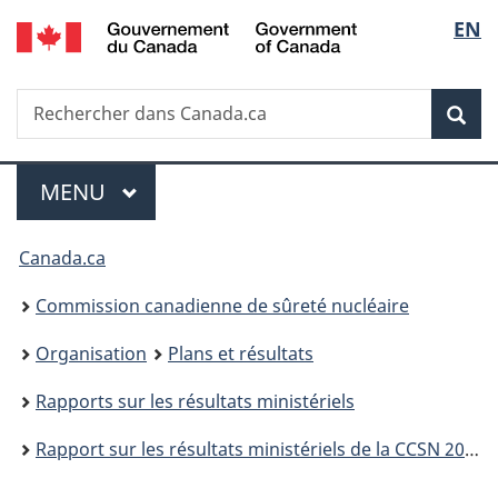
/
Sélec
EN
Passer
Government
au
de
of
contenu
Canada
Recherche
Rechercher
principal
Rec
la
dans
Canada.ca
langu
Menu
MENU
PRINCIPAL
Vous
Canada.ca
êtes
Commission canadienne de sûreté nucléaire
ici
Organisation
Plans et résultats
:
Rapports sur les résultats ministériels
Rapport sur les résultats ministériels de la CCSN 2022-2023