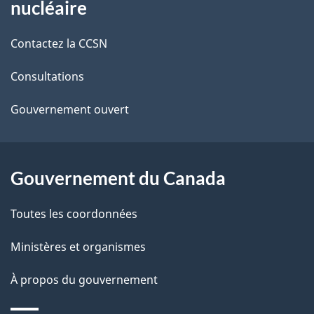
nucléaire
i
de
Contactez la CCSN
l
ce
s
Consultations
site
d
Gouvernement ouvert
e
l
Gouvernement du Canada
a
Toutes les coordonnées
p
Ministères et organismes
a
À propos du gouvernement
g