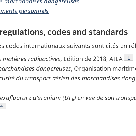
des marchandises dangereuses
nements personnels
 regulations, codes and standards
les codes internationaux suivants sont cités en r
Foo
1
 matières radioactives
, Édition de 2018, AIEA
 marchandises dangereuses
, Organisation maritim
écurité du transport aérien des marchandises dang
otnote
hexafluorure d’uranium (UF
) en vue de son transp
6
Footnote
4