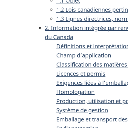
1.1 Objet
1.2 Lois canadiennes perti
1.3 Lignes directrices, nor
2. Information intégrée par ren
du Canada
Définitions et interprétatio
Champ d’application
Classification des matières 
Licences et permis
Exigences liées à l’emballa
Homologation
Production, utilisation et
Système de gestion
Emballage et transport des