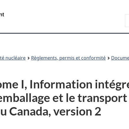
Passer
Passer
au
à
/
R
contenu
« À
Government
d
principal
propos
of
C
de
Canada
ce
site »
é nucléaire
Règlements, permis et conformité
Documen
e I, Information intégré
emballage et le transpor
du Canada, version 2