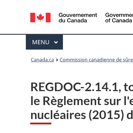
Sélection
de
la
Menu
MENU
PRINCIPAL
langue
Vous
Canada.ca
Commission canadienne de sûret
êtes
ici
REGDOC-2.14.1, tom
:
le Règlement sur l'
nucléaires (2015) 