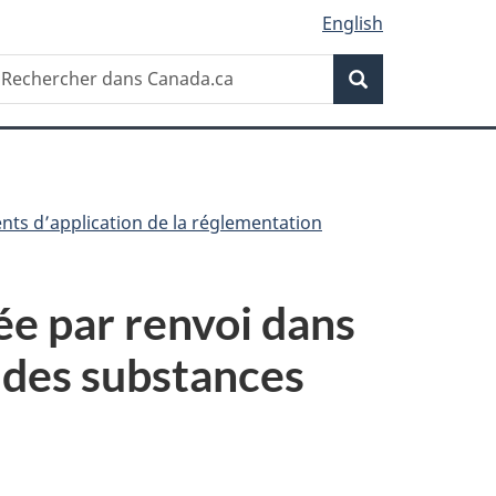
English
Recherche
echercher
Recherche
ans
anada.ca
ts d’application de la réglementation
e par renvoi dans
t des substances