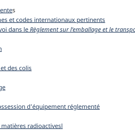
nente
s
mes et codes internationaux pertinents
voi dans le
Règlement sur l’emballage et le transp
n
et des colis
ge
 possession d’équipement réglementé
 matières radioactivesl