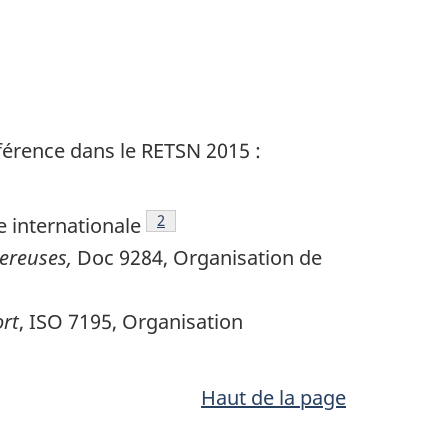
éférence dans le RETSN 2015 :
tnote
Footnote
2
e internationale
ereuses,
Doc 9284, Organisation de
ort
, ISO 7195, Organisation
Haut de la page