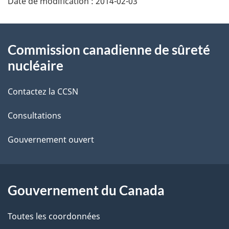
Date de modification :
2014-02-03
é
t
À
Commission canadienne de sûreté
a
propos
nucléaire
i
de
Contactez la CCSN
l
ce
s
Consultations
site
d
Gouvernement ouvert
e
l
Gouvernement du Canada
a
Toutes les coordonnées