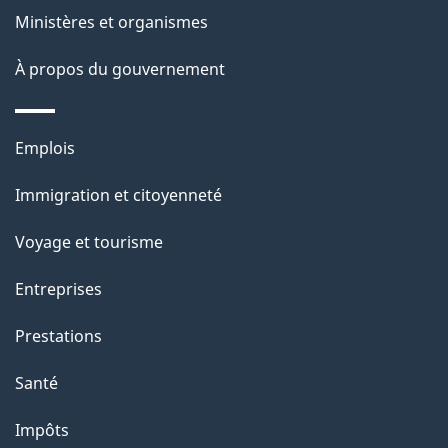
p
Ministères et organismes
a
À propos du gouvernement
g
e
Thèmes
Emplois
et
Immigration et citoyenneté
sujets
Voyage et tourisme
Entreprises
Prestations
Santé
Impôts