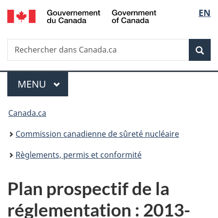
/
Sélec
EN
Passer
Government
au
de
of
contenu
Canada
Recherche
Rechercher
principal
Rec
la
dans
Canada.ca
langu
Menu
MENU
PRINCIPAL
Vous
Canada.ca
êtes
Commission canadienne de sûreté nucléaire
ici
Règlements, permis et conformité
:
Plan prospectif de la
réglementation : 2013-