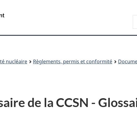
Passer
Passer
au
à
/
R
contenu
« À
Government
d
principal
propos
of
C
de
Canada
ce
site »
é nucléaire
Règlements, permis et conformité
Documen
ire de la CCSN - Glossai