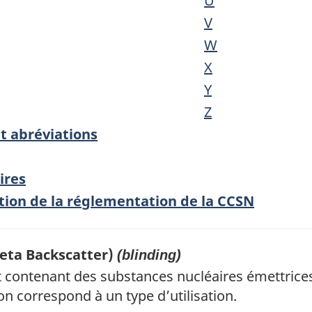
U
V
W
X
Y
Z
t abréviations
ires
tion de la réglementation de la CCSN
Beta Backscatter)
(blinding)
nt contenant des substances nucléaires émettri
on correspond à un type d’utilisation.