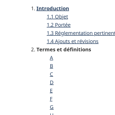
Introduction
1.1 Objet
1.2 Portée
1.3 Réglementation pertinen
1.4 Ajouts et révisions
Termes et définitions
A
B
C
D
E
F
G