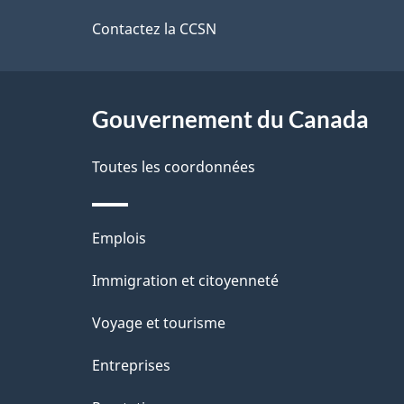
de
Contactez la CCSN
i
ce
l
site
Gouvernement du Canada
s
d
Toutes les coordonnées
e
Thèmes
Emplois
l
et
Immigration et citoyenneté
a
sujets
Voyage et tourisme
p
Entreprises
a