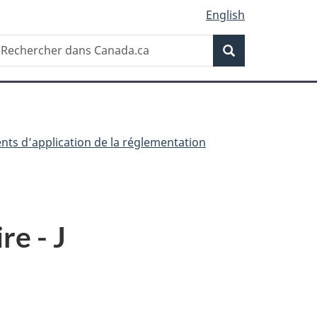
English
Recherche
echercher
Recherche
ans
anada.ca
ts d’application de la réglementation
re - J