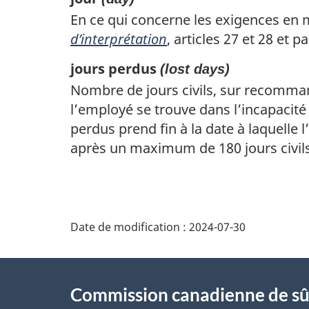
En ce qui concerne les exigences en ma
d’interprétation
, articles 27 et 28 et 
jours perdus
(lost days)
Nombre de jours civils, sur recomman
l’employé se trouve dans l’incapacité 
perdus prend fin à la date à laquelle l
après un maximum de 180 jours civil
D
Date de modification :
2024-07-30
é
À
t
Commission canadienne de sû
propos
a