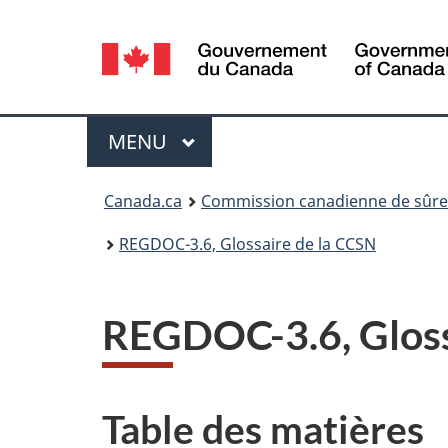
Sélection
de
la
Menu
MENU
PRINCIPAL
langue
Vous
Canada.ca
Commission canadienne de sûret
êtes
REGDOC-3.6, Glossaire de la CCSN
ici
:
REGDOC-3.6, Glossa
Table des matières