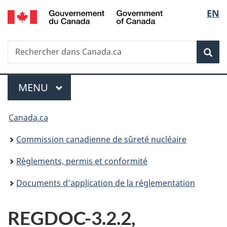
/
Sélec
EN
Passer
Government
au
de
of
contenu
Canada
Recherche
Rechercher
principal
Rec
la
dans
Canada.ca
langu
Menu
MENU
PRINCIPAL
Vous
Canada.ca
êtes
Commission canadienne de sûreté nucléaire
ici
Règlements, permis et conformité
:
Documents d’application de la réglementation
REGDOC-3.2.2,