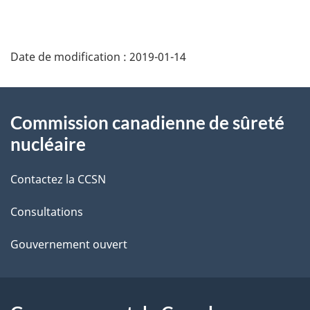
D
Date de modification :
2019-01-14
é
t
À
Commission canadienne de sûreté
a
propos
nucléaire
i
de
Contactez la CCSN
l
ce
s
Consultations
site
d
Gouvernement ouvert
e
l