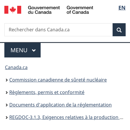
/
Sélec
EN
Passer
Government
au
de
of
contenu
Canada
Recherche
Rechercher
principal
Rec
la
dans
Canada.ca
langu
Menu
MENU
PRINCIPAL
Vous
Canada.ca
êtes
Commission canadienne de sûreté nucléaire
ici
Règlements, permis et conformité
:
Documents d’application de la réglementation
REGDOC-3.1.3, Exigences relatives à la production de rapports pour les titulaires de permis de déchets de substances nucléaires, les installations nucléaires de catégorie II et les utilisateurs d'équipement réglementé, de substances nucléaires et d'appareils à rayonnement