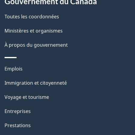
Gouvernement du Canada
a
Toutes les coordonnées
p
Ministères et organismes
a
À propos du gouvernement
g
e
Thèmes
Emplois
et
Immigration et citoyenneté
sujets
Voyage et tourisme
Entreprises
Prestations