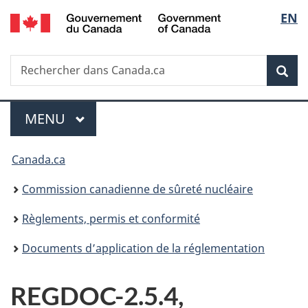
/
Sélec
EN
Passer
Government
au
de
of
contenu
Canada
Recherche
Rechercher
principal
Rec
la
dans
Canada.ca
langu
Menu
MENU
PRINCIPAL
Vous
Canada.ca
êtes
Commission canadienne de sûreté nucléaire
ici
Règlements, permis et conformité
:
Documents d’application de la réglementation
REGDOC-2.5.4,