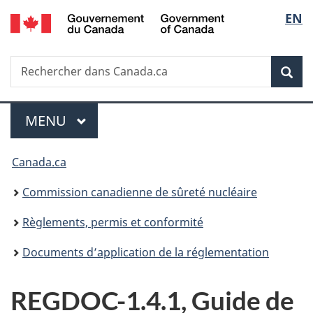
/
Sélec
EN
Passer
Government
au
de
of
contenu
Canada
Recherche
Rechercher
principal
Rec
la
dans
Canada.ca
langu
Menu
MENU
PRINCIPAL
Vous
Canada.ca
êtes
Commission canadienne de sûreté nucléaire
ici
Règlements, permis et conformité
:
Documents d’application de la réglementation
REGDOC-1.4.1, Guide de