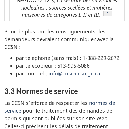
REGDOC-2.12.3,
La sécurité des substances
nucléaires : sources scellées et matières
Notes de b
4
nucléaires de catégories I, II et III
.
Pour de plus amples renseignements, les
demandeurs devraient communiquer avec la
CCSN :
par téléphone (sans frais) : 1-888-229-2672
par télécopieur : 613-995-5086
par courriel :
info@cnsc-ccsn.gc.ca
3.3 Normes de service
La CCSN s’efforce de respecter les
normes de
service
pour le traitement des demandes de
permis qui sont publiées sur son site Web.
Celles-ci précisent les délais de traitement