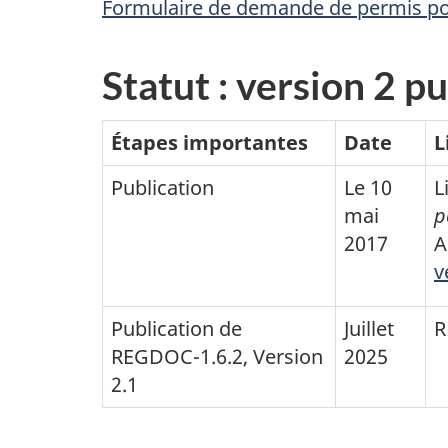
Formulaire de demande de permis pou
Statut : version 2 p
Étapes importantes
Date
L
Publication
Le 10
L
mai
p
2017
A
v
Publication de
Juillet
R
REGDOC-1.6.2, Version
2025
2.1