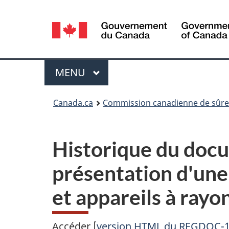
Sélection
de
la
Menu
MENU
PRINCIPAL
langue
Vous
Canada.ca
Commission canadienne de sûret
êtes
ici
Historique du doc
:
présentation d'une
et appareils à ray
Accéder [
version HTML du REGDOC-1.6