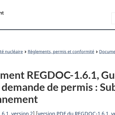
Passer
Passer
au
à
/
R
contenu
« À
Government
d
principal
propos
of
C
de
Canada
ce
site »
é nucléaire
Règlements, permis et conformité
Documen
ument REGDOC-1.6.1, Gu
 demande de permis : Su
onnement
.1, version 2
] [
version PDF du REGDOC-1.6.1, v