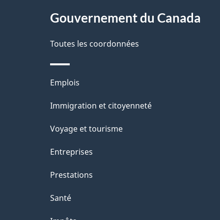
site
Gouvernement du Canada
s
d
Toutes les coordonnées
e
Thèmes
Emplois
l
et
Immigration et citoyenneté
a
sujets
Voyage et tourisme
p
Entreprises
a
Prestations
g
Santé
e