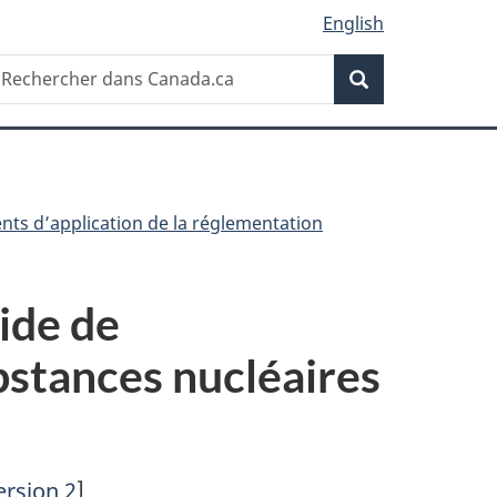
English
Recherche
echercher
Recherche
ans
anada.ca
ts d’application de la réglementation
ide de
bstances nucléaires
ersion 2
]