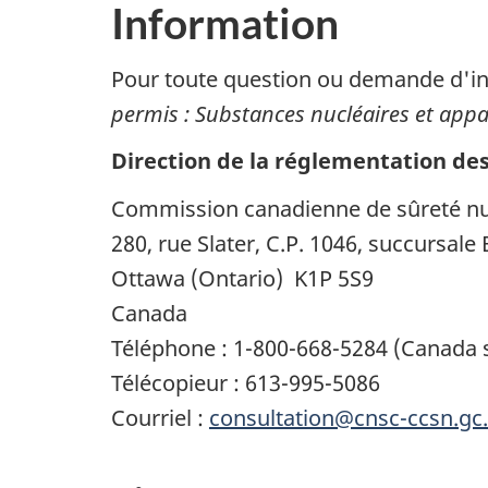
Information
Pour toute question ou demande d'i
permis : Substances nucléaires et app
Direction de la réglementation de
Commission canadienne de sûreté nu
280, rue Slater
, C.P.
1046
, succursale 
Ottawa
(Ontario)
K1P 5S9
Canada
Téléphone :
1-800-668-5284
(Canada 
Télécopieur :
613-995-5086
Courriel :
consultation@cnsc-ccsn.gc