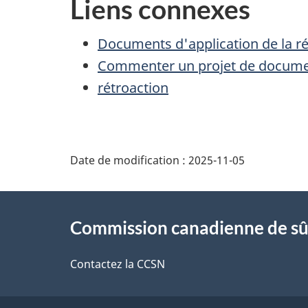
Liens connexes
Documents d'application de la r
Commenter un projet de documen
rétroaction
D
Date de modification :
2025-11-05
é
À
t
Commission canadienne de sû
propos
a
de
Contactez la CCSN
i
ce
l