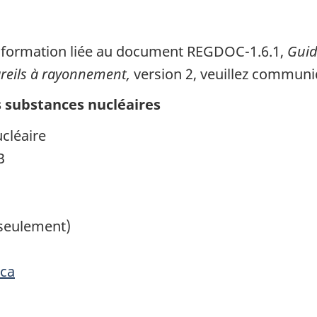
nformation liée au document REGDOC-1.6.1,
Guid
areils à rayonnement,
version 2, veuillez communi
s substances nucléaires
cléaire
B
seulement)
.ca