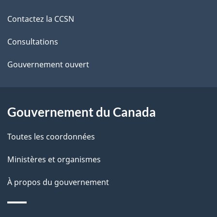
i
de
Contactez la CCSN
l
ce
s
Consultations
site
d
Gouvernement ouvert
e
l
Gouvernement du Canada
a
Toutes les coordonnées
p
Ministères et organismes
a
À propos du gouvernement
g
e