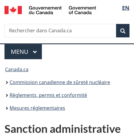
/
Sélec
EN
Passer
Government
au
de
of
contenu
Canada
Recherche
Rechercher
principal
Rec
la
dans
Canada.ca
langu
Menu
MENU
PRINCIPAL
Vous
Canada.ca
êtes
Commission canadienne de sûreté nucléaire
ici
Règlements, permis et conformité
:
Mesures réglementaires
Sanction administrative