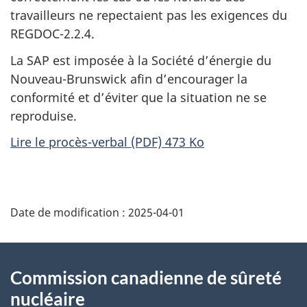
travailleurs ne repectaient pas les exigences du
REGDOC-2.2.4.
La SAP est imposée à la Société d’énergie du
Nouveau-Brunswick afin d’encourager la
conformité et d’éviter que la situation ne se
reproduise.
Lire le procès-verbal (PDF) 473 Ko
D
Date de modification :
2025-04-01
é
t
À
Commission canadienne de sûreté
a
propos
nucléaire