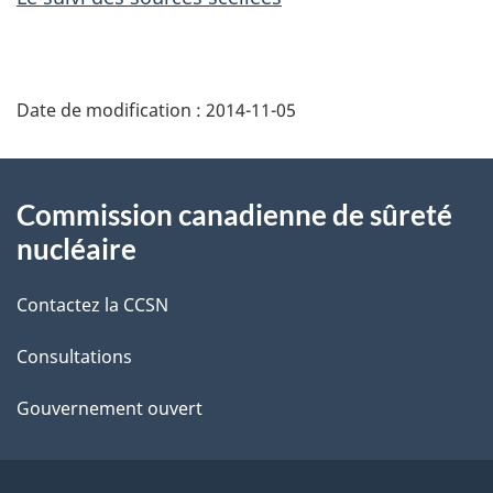
D
Date de modification :
2014-11-05
é
t
À
Commission canadienne de sûreté
a
propos
nucléaire
i
de
Contactez la CCSN
l
ce
s
Consultations
site
d
Gouvernement ouvert
e