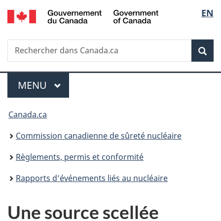
/
Sélec
EN
Passer
Government
au
de
of
contenu
Canada
Recherche
Rechercher
principal
Rec
la
dans
Canada.ca
langu
Menu
MENU
PRINCIPAL
Vous
Canada.ca
êtes
Commission canadienne de sûreté nucléaire
ici
Règlements, permis et conformité
:
Rapports d’événements liés au nucléaire
Une source scellée