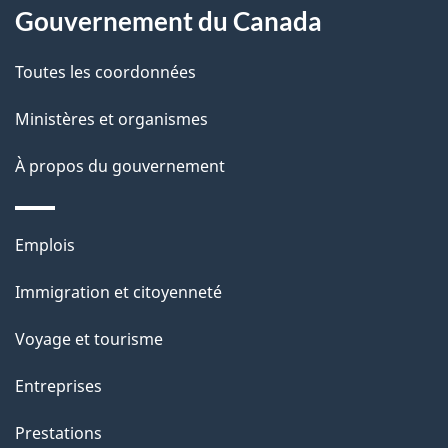
l
Gouvernement du Canada
a
Toutes les coordonnées
p
Ministères et organismes
a
À propos du gouvernement
g
e
Thèmes
Emplois
et
Immigration et citoyenneté
sujets
Voyage et tourisme
Entreprises
Prestations