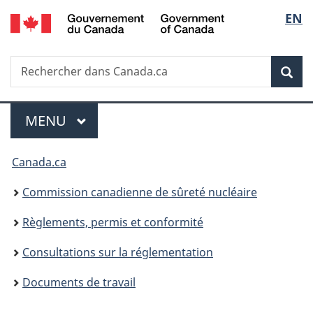
/
Sélec
EN
Passer
Government
au
de
of
contenu
Canada
Recherche
Rechercher
principal
Rec
la
dans
Canada.ca
langu
Menu
MENU
PRINCIPAL
Vous
Canada.ca
êtes
Commission canadienne de sûreté nucléaire
ici
Règlements, permis et conformité
:
Consultations sur la réglementation
Documents de travail