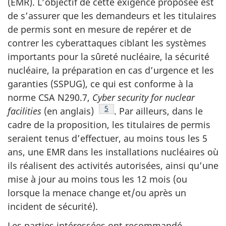
(EMR). L’objectif de cette exigence proposée est
de s’assurer que les demandeurs et les titulaires
de permis sont en mesure de repérer et de
contrer les cyberattaques ciblant les systèmes
importants pour la sûreté nucléaire, la sécurité
nucléaire, la préparation en cas d’urgence et les
garanties (SSPUG), ce qui est conforme à la
norme CSA N290.7,
Cyber security for nuclear
Note de bas de page
5
facilities
(en anglais)
. Par ailleurs, dans le
cadre de la proposition, les titulaires de permis
seraient tenus d’effectuer, au moins tous les 5
ans, une EMR dans les installations nucléaires où
ils réalisent des activités autorisées, ainsi qu’une
mise à jour au moins tous les 12 mois (ou
lorsque la menace change et/ou après un
incident de sécurité).
Les parties intéressées ont recommandé