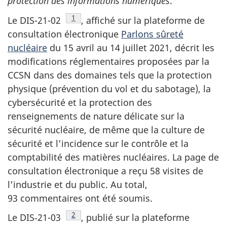
protection des informations numériques
.
Note de bas de page
1
Le DIS-21-02
, affiché sur la plateforme de
consultation électronique
Parlons sûreté
nucléaire
du 15 avril au 14 juillet 2021, décrit les
modifications réglementaires proposées par la
CCSN dans des domaines tels que la protection
physique (prévention du vol et du sabotage), la
cybersécurité et la protection des
renseignements de nature délicate sur la
sécurité nucléaire, de même que la culture de
sécurité et l’incidence sur le contrôle et la
comptabilité des matières nucléaires. La page de
consultation électronique a reçu 58 visites de
l’industrie et du public. Au total,
93 commentaires ont été soumis.
Note de bas de page
2
Le DIS‑21-03
, publié sur la plateforme