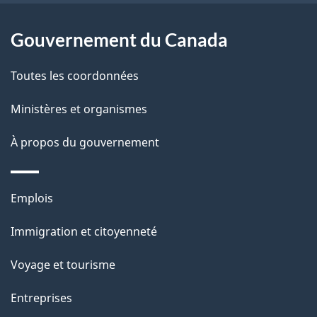
e
l
Gouvernement du Canada
a
Toutes les coordonnées
p
Ministères et organismes
a
À propos du gouvernement
g
e
Thèmes
Emplois
et
Immigration et citoyenneté
sujets
Voyage et tourisme
Entreprises