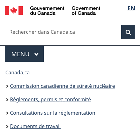
/
Sélec
EN
Passer
Government
au
de
of
contenu
Canada
Recherche
Rechercher
principal
Rec
la
dans
Canada.ca
langu
Menu
MENU
PRINCIPAL
Vous
Canada.ca
êtes
Commission canadienne de sûreté nucléaire
ici
Règlements, permis et conformité
:
Consultations sur la réglementation
Documents de travail