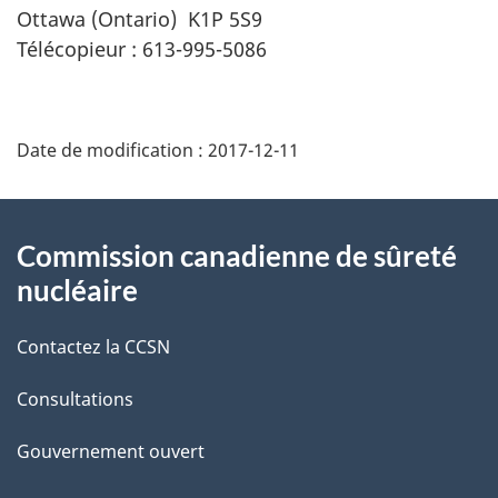
Ottawa (Ontario) K1P 5S9
Télécopieur : 613-995-5086
D
Date de modification :
2017-12-11
é
t
À
Commission canadienne de sûreté
a
propos
nucléaire
i
de
Contactez la CCSN
l
ce
s
Consultations
site
d
Gouvernement ouvert