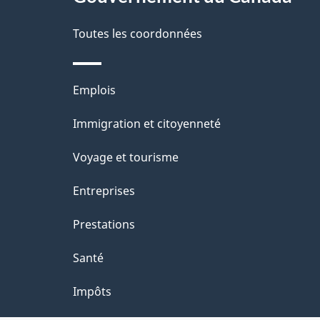
s
d
Toutes les coordonnées
e
Thèmes
Emplois
l
et
Immigration et citoyenneté
a
sujets
Voyage et tourisme
p
Entreprises
a
Prestations
g
Santé
e
Impôts