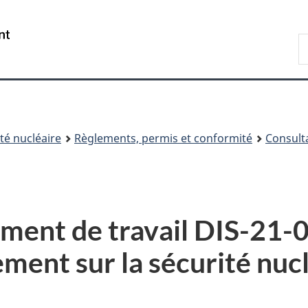
Passer
Passer
au
à
/
R
contenu
« À
Government
d
principal
propos
of
C
de
Canada
ce
site »
é nucléaire
Règlements, permis et conformité
Consult
ment de travail DIS-21-0
ment sur la sécurité nuc