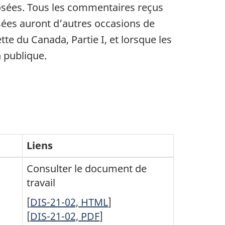
posées. Tous les commentaires reçus
ssées auront d’autres occasions de
e du Canada, Partie I, et lorsque les
 publique.
Liens
n
Consulter le document de
travail
[
DIS-21-02, HTML
]
[
DIS-21-02, PDF
]