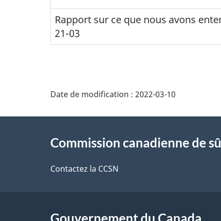
Rapport sur ce que nous avons ente
21-03
D
Date de modification :
2022-03-10
é
À
t
Commission canadienne de sû
propos
a
de
Contactez la CCSN
i
ce
l
site
Gouvernement du Canada