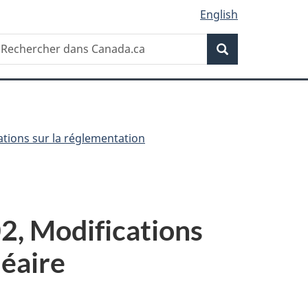
English
Recherche
echercher
Recherche
ans
anada.ca
ations sur la réglementation
2, Modifications
léaire