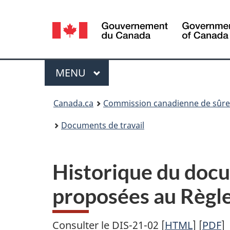
Sélection
de
la
Menu
MENU
PRINCIPAL
langue
Vous
Canada.ca
Commission canadienne de sûret
êtes
Documents de travail
ici
:
Historique du docu
proposées au Règle
Consulter le DIS-21-02 [
HTML
] [
PDF
]