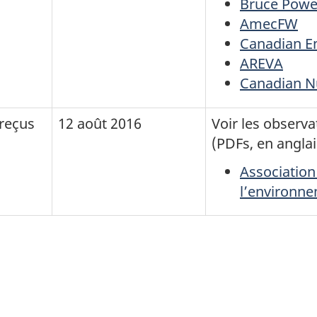
Bruce Powe
AmecFW
Canadian E
AREVA
Canadian Nu
reçus
12 août 2016
Voir les observ
(PDFs, en anglai
Association
l’environn