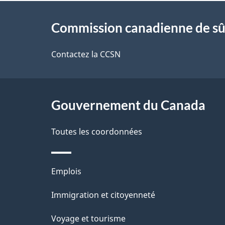
À
t
Commission canadienne de sû
propos
a
de
Contactez la CCSN
i
ce
l
site
Gouvernement du Canada
s
d
Toutes les coordonnées
e
Thèmes
Emplois
l
et
Immigration et citoyenneté
a
sujets
Voyage et tourisme