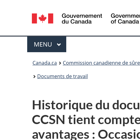
Sélection
de
la
Menu
MENU
PRINCIPAL
langue
Vous
Canada.ca
Commission canadienne de sûret
êtes
Documents de travail
ici
:
Historique du doc
CCSN tient compte 
avantages : Occasio