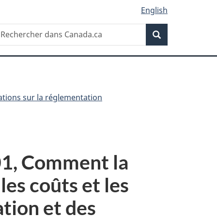
English
Recherche
echercher
Recherche
ans
anada.ca
ations sur la réglementation
01, Comment la
es coûts et les
tion et des