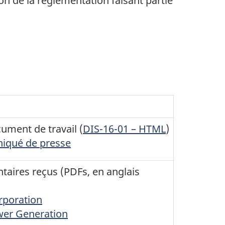
on de la réglementation faisant partie
ument de travail (
DIS-16-01 – HTML
)
qué de presse
taires reçus (PDFs, en anglais
poration
wer Generation