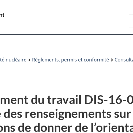
Passer
Passer
au
à
/
R
contenu
« À
Government
d
principal
propos
of
C
de
Canada
ce
site »
é nucléaire
Règlements, permis et conformité
Consult
ument du travail DIS-16-
des renseignements sur l
ns de donner de l’orienta