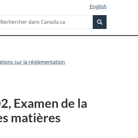
English
Recherche
echercher
Recherche
ans
anada.ca
ations sur la réglementation
2, Examen de la
es matières