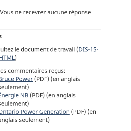
s. Vous ne recevrez aucune réponse
s
ultez le document de travail (
DIS-15-
 HTML
)
 les commentaires reçus:
Bruce Power
(PDF) (en anglais
seulement)
Énergie NB
(PDF) (en anglais
seulement)
Ontario Power Generation
(PDF) (en
anglais seulement)