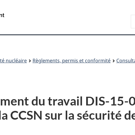
Passer
Passer
au
à
/
R
contenu
« À
Government
d
principal
propos
of
C
de
Canada
ce
site »
é nucléaire
Règlements, permis et conformité
Consult
ment du travail DIS-15-0
a CCSN sur la sécurité d