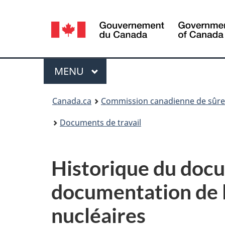
Sélection
de
la
Menu
MENU
PRINCIPAL
langue
Vous
Canada.ca
Commission canadienne de sûret
êtes
Documents de travail
ici
:
Historique du docu
documentation de l
nucléaires