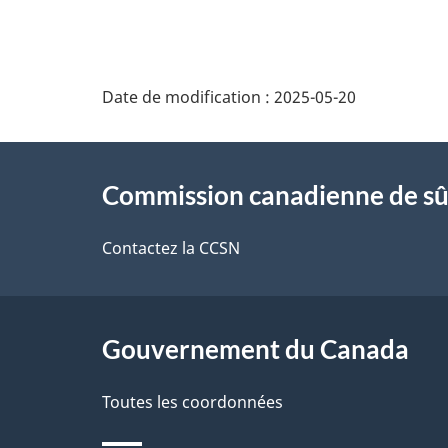
D
Date de modification :
2025-05-20
é
À
t
Commission canadienne de sû
propos
a
de
Contactez la CCSN
i
ce
l
site
Gouvernement du Canada
s
d
Toutes les coordonnées