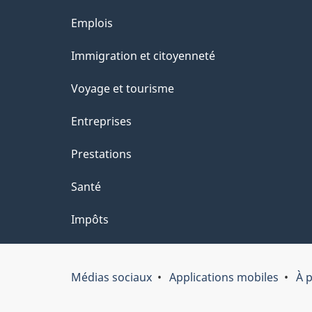
e
Thèmes
Emplois
l
et
Immigration et citoyenneté
a
sujets
Voyage et tourisme
p
Entreprises
a
Prestations
g
Santé
e
Impôts
Médias sociaux
Applications mobiles
À 
Organisation
du