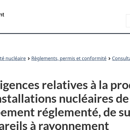
Passer
Passer
au
à
/
R
contenu
« À
Government
d
principal
propos
of
C
de
Canada
ce
site »
é nucléaire
Règlements, permis et conformité
Consult
gences relatives à la pr
stallations nucléaires de 
ipement réglementé, de s
pareils à rayonnement