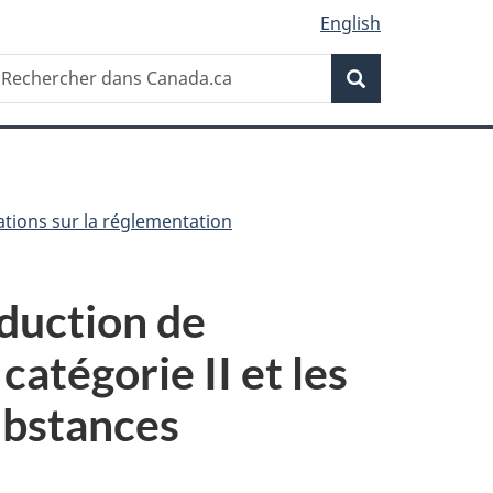
English
Recherche
echercher
Recherche
ans
anada.ca
ations sur la réglementation
oduction de
catégorie II et les
ubstances