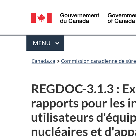
Sélection
de
la
Menu
MENU
PRINCIPAL
langue
Vous
Canada.ca
Commission canadienne de sûret
êtes
ici
REGDOC-3.1.3 : Exi
:
rapports pour les in
utilisateurs d'équ
nucléaires et d'ap