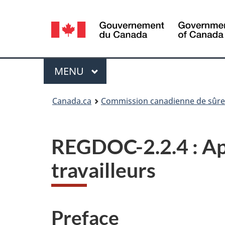
Sélection
de
la
Menu
MENU
PRINCIPAL
langue
Vous
Canada.ca
Commission canadienne de sûret
êtes
ici
REGDOC-2.2.4 : Apti
:
travailleurs
Preface