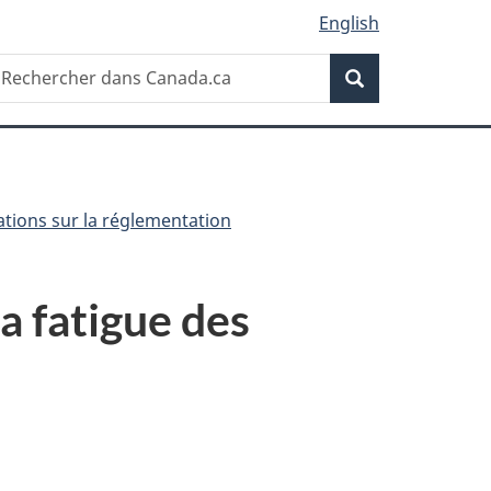
English
Recherche
echercher
Recherche
ans
anada.ca
ations sur la réglementation
a fatigue des