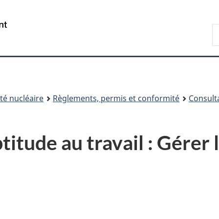
Passer
Passer
au
à
/
R
contenu
« À
Government
d
principal
propos
of
C
de
Canada
ce
site »
é nucléaire
Règlements, permis et conformité
Consult
tude au travail : Gérer l