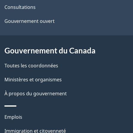
s
Consultations
site
d
Gouvernement ouvert
e
l
Gouvernement du Canada
a
Toutes les coordonnées
p
Ministères et organismes
a
À propos du gouvernement
g
e
Thèmes
Emplois
et
Immigration et citoyenneté