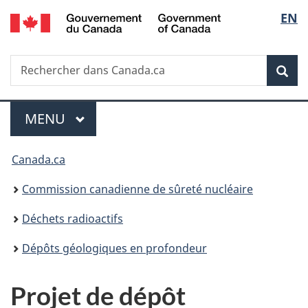
/
Sélec
EN
Passer
Government
au
de
of
contenu
Canada
Recherche
Rechercher
principal
Rec
la
dans
Canada.ca
langu
Menu
MENU
PRINCIPAL
Vous
Canada.ca
êtes
Commission canadienne de sûreté nucléaire
ici
Déchets radioactifs
:
Dépôts géologiques en profondeur
Projet de dépôt