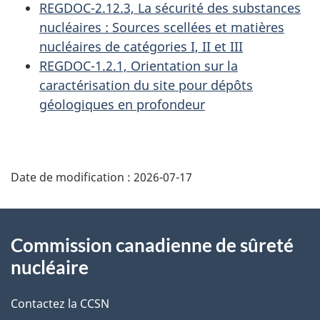
REGDOC-2.12.3, La sécurité des substances
nucléaires : Sources scellées et matières
nucléaires de catégories I, II et III
REGDOC-1.2.1, Orientation sur la
caractérisation du site pour dépôts
géologiques en profondeur
D
Date de modification :
2026-07-17
é
t
À
Commission canadienne de sûreté
a
propos
nucléaire
i
de
Contactez la CCSN
l
ce