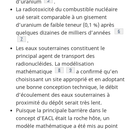
Footnote
5
d’uranium
.
La radiotoxicité du combustible nucléaire
usé serait comparable à un gisement
d’uranium de faible teneur (0,1 %) après
Footn
6
quelques dizaines de milliers d’années
Footnote
7
.
Les eaux souterraines constituent le
principal agent de transport des
radionucléides. La modélisation
Footnote
8
Footnote
9
mathématique
a confirmé qu’en
choisissant un site approprié et en adoptant
une bonne conception technique, le débit
d’écoulement des eaux souterraines à
proximité du dépôt serait très lent.
Puisque la principale barrière dans le
concept d’EACL était la roche hôte, un
modèle mathématique a été mis au point