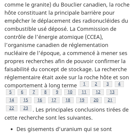
comme le granite) du Bouclier canadien, la roche
hôte constituant la principale barrière pour
empêcher le déplacement des radionucléides du
combustible usé déposé. La Commission de
contrôle de l’énergie atomique (CCEA),
l’organisme canadien de réglementation
nucléaire de l’époque, a commencé à mener ses
propres recherches afin de pouvoir confirmer la
faisabilité du concept de stockage. La recherche
réglementaire était axée sur la roche hôte et son
Footnote
1
Footnote
2
Footnote
3
Footnot
4
comportement à long terme
Footnote
5
Footnote
6
Footnote
7
Footnote
8
Footnote
9
Footnote
10
Footnote
11
Footnote
12
Footnote
13
Footnote
14
Footnote
15
Footnote
16
Footnote
17
Footnote
18
Footnote
19
Footnote
20
Footnote
21
Footnote
22
Footnote
23
. Les principales conclusions tirées de
cette recherche sont les suivantes.
Des gisements d’uranium qui se sont