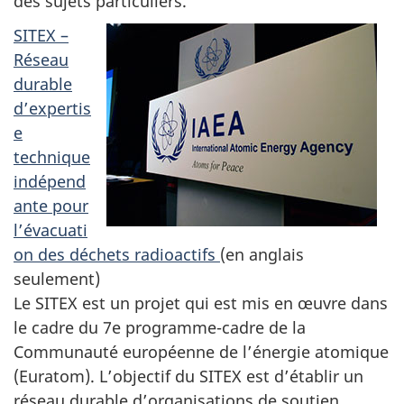
des sujets particuliers.
SITEX –
Réseau
durable
d’expertis
e
technique
indépend
ante pour
l’évacuati
on des déchets radioactifs
(en anglais
seulement)
Le SITEX est un projet qui est mis en œuvre dans
le cadre du 7e programme-cadre de la
Communauté européenne de l’énergie atomique
(Euratom). L’objectif du SITEX est d’établir un
réseau durable d’organisations de soutien