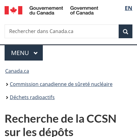
/
Sélec
EN
Passer
Government
au
de
of
contenu
Canada
Recherche
Rechercher
principal
Rec
la
dans
Canada.ca
langu
Menu
MENU
PRINCIPAL
Vous
Canada.ca
êtes
Commission canadienne de sûreté nucléaire
ici
Déchets radioactifs
:
Recherche de la CCSN
sur les dépôts