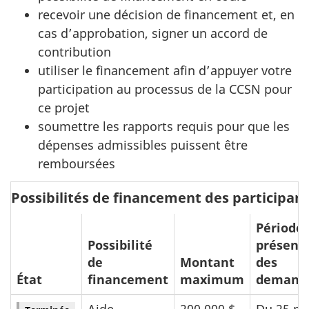
recevoir une décision de financement et, en
cas d’approbation, signer un accord de
contribution
utiliser le financement afin d’appuyer votre
participation au processus de la CCSN pour
ce projet
soumettre les rapports requis pour que les
dépenses admissibles puissent être
remboursées
Possibilités de financement des participan
Période 
Possibilité
présent
de
Montant
des
État
financement
maximum
demand
Aide
200 000 $
Du 25 m