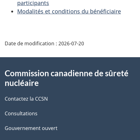
participants
Modalités et conditions du bénéficiaire
D
Date de modification :
2026-07-20
é
t
À
Commission canadienne de sûreté
a
propos
nucléaire
i
de
Contactez la CCSN
l
ce
s
Consultations
site
d
Gouvernement ouvert