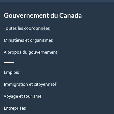
e
l
Gouvernement du Canada
a
Toutes les coordonnées
p
Ministères et organismes
a
À propos du gouvernement
g
e
Thèmes
Emplois
et
Immigration et citoyenneté
sujets
Voyage et tourisme
Entreprises