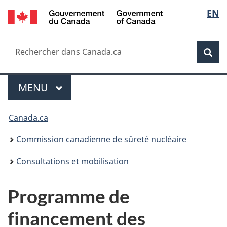
/
Sélec
EN
Passer
Government
au
de
of
contenu
Canada
Recherche
Rechercher
principal
Rec
la
dans
Canada.ca
langu
Menu
MENU
PRINCIPAL
Vous
Canada.ca
êtes
Commission canadienne de sûreté nucléaire
ici
Consultations et mobilisation
:
Programme de
financement des