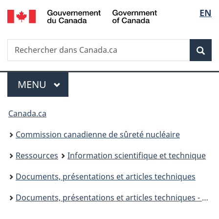
/
Sélec
EN
Passer
Government
au
de
of
contenu
Canada
Recherche
Rechercher
principal
Rec
la
dans
Canada.ca
langu
Menu
MENU
PRINCIPAL
Vous
Canada.ca
êtes
Commission canadienne de sûreté nucléaire
ici
Ressources
Information scientifique et technique
:
Documents, présentations et articles techniques
Documents, présentations et articles techniques - 2019