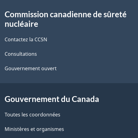
t
À
Commission canadienne de sûreté
a
propos
nucléaire
i
de
Contactez la CCSN
l
ce
s
Consultations
site
d
Gouvernement ouvert
e
l
Gouvernement du Canada
a
Toutes les coordonnées
p
Ministères et organismes
a