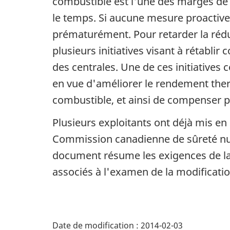
combustible est l'une des marges d
le temps. Si aucune mesure proactive n
prématurément. Pour retarder la réduc
plusieurs initiatives visant à rétabli
des centrales. Une de ces initiatives
en vue d'améliorer le rendement ther
combustible, et ainsi de compenser p
Plusieurs exploitants ont déjà mis 
Commission canadienne de sûreté nuc
document résume les exigences de la C
associés à l'examen de la modificati
D
Date de modification :
2014-02-03