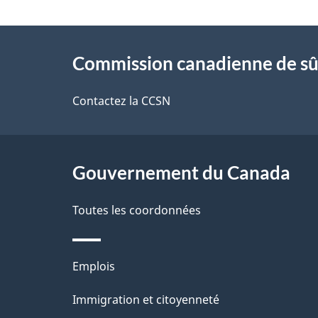
é
À
t
Commission canadienne de sû
propos
a
de
Contactez la CCSN
i
ce
l
site
Gouvernement du Canada
s
d
Toutes les coordonnées
e
Thèmes
Emplois
l
et
Immigration et citoyenneté
a
sujets