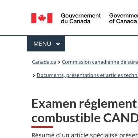
Sélection
de
la
Menu
MENU
PRINCIPAL
langue
Vous
Canada.ca
Commission canadienne de sûret
êtes
Documents, présentations et articles techn
ici
:
Examen réglementa
combustible CAND
Résumé d'un article spécialisé présent