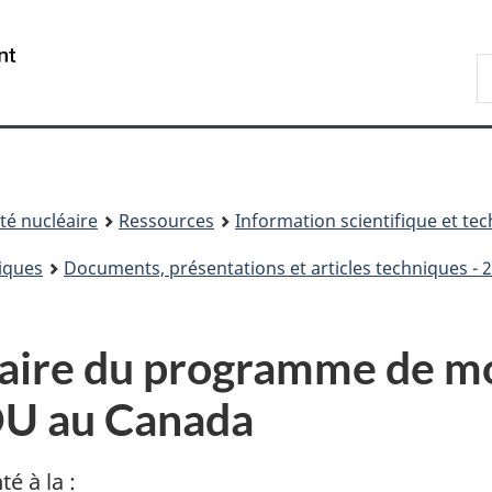
Passer
Passer
au
à
/
R
contenu
« À
Government
d
principal
propos
of
C
de
Canada
ce
site »
é nucléaire
Ressources
Information scientifique et te
iques
Documents, présentations et articles techniques - 
ire du programme de mo
U au Canada
é à la :