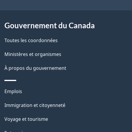
e
l
Gouvernement du Canada
a
Toutes les coordonnées
p
Ministères et organismes
a
À propos du gouvernement
g
e
Thèmes
Emplois
et
Immigration et citoyenneté
sujets
Voyage et tourisme