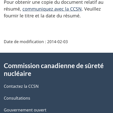
Pour obtenir une copie du document relatif au
résumé,
communiquez avec la CCSN
. Veuillez
fournir le titre et la date du résumé.
D
Date de modification :
2014-02-03
é
t
À
Commission canadienne de sûreté
a
propos
nucléaire
i
de
Contactez la CCSN
l
ce
s
Consultations
site
d
Gouvernement ouvert