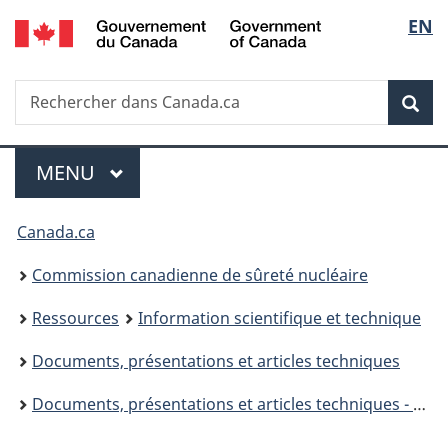
/
Sélec
EN
Passer
Government
au
de
of
contenu
Canada
Recherche
Rechercher
principal
Rec
la
dans
Canada.ca
langu
Menu
MENU
PRINCIPAL
Vous
Canada.ca
êtes
Commission canadienne de sûreté nucléaire
ici
Ressources
Information scientifique et technique
:
Documents, présentations et articles techniques
Documents, présentations et articles techniques - 2013