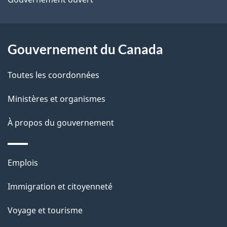
d
e
l
Gouvernement du Canada
a
Toutes les coordonnées
p
Ministères et organismes
a
À propos du gouvernement
g
e
Thèmes
Emplois
et
Immigration et citoyenneté
sujets
Voyage et tourisme