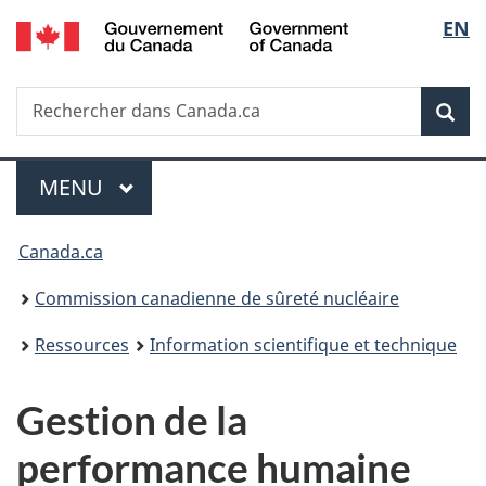
/
Sélec
EN
Passer
Government
au
de
of
contenu
Canada
Recherche
Rechercher
principal
Rec
la
dans
Canada.ca
langu
Menu
MENU
PRINCIPAL
Vous
Canada.ca
êtes
Commission canadienne de sûreté nucléaire
ici
Ressources
Information scientifique et technique
:
Gestion de la
performance humaine