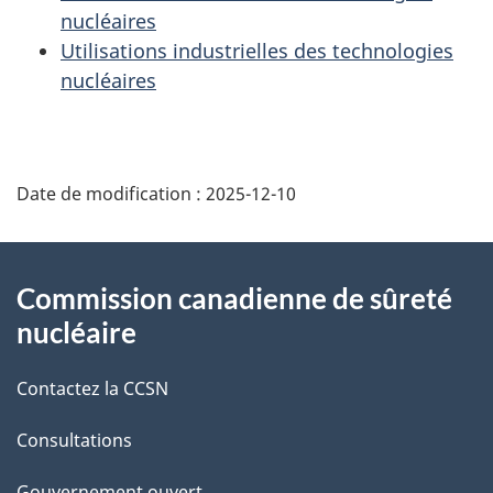
nucléaires
Utilisations industrielles des technologies
nucléaires
D
Date de modification :
2025-12-10
é
t
À
Commission canadienne de sûreté
a
propos
nucléaire
i
de
Contactez la CCSN
l
ce
s
Consultations
site
Gouvernement ouvert