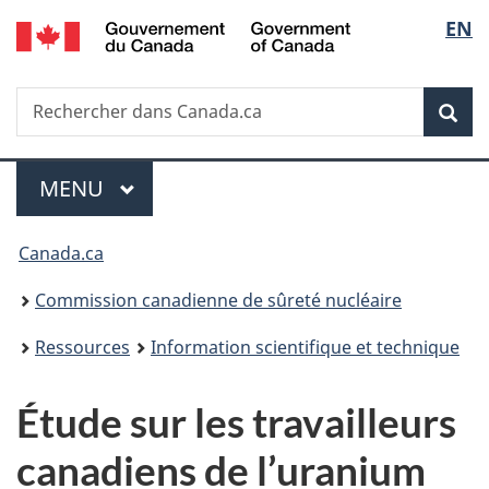
/
Sélec
EN
Passer
Government
au
de
of
contenu
Canada
Recherche
Rechercher
principal
Rec
la
dans
Canada.ca
langu
Menu
MENU
PRINCIPAL
Vous
Canada.ca
êtes
Commission canadienne de sûreté nucléaire
ici
Ressources
Information scientifique et technique
:
Étude sur les travailleurs
canadiens de l’uranium