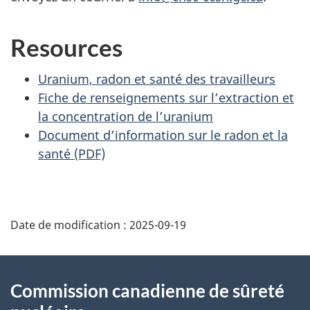
Resources
Uranium, radon et santé des travailleurs
Fiche de renseignements sur l’extraction et
la concentration de l’uranium
Document d’information sur le radon et la
santé (PDF)
D
Date de modification :
2025-09-19
é
t
À
Commission canadienne de sûreté
a
propos