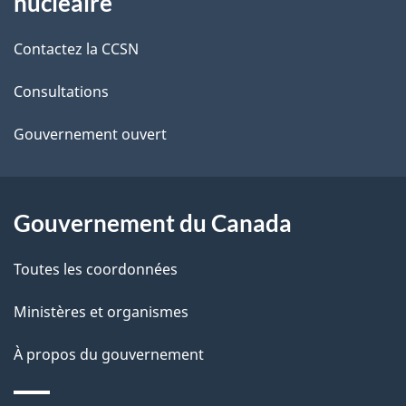
nucléaire
i
de
Contactez la CCSN
l
ce
s
Consultations
site
d
Gouvernement ouvert
e
l
Gouvernement du Canada
a
Toutes les coordonnées
p
Ministères et organismes
a
À propos du gouvernement
g