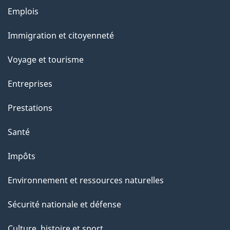
e
Thèmes
Emplois
et
Immigration et citoyenneté
sujets
Voyage et tourisme
Entreprises
Prestations
Santé
Impôts
Environnement et ressources naturelles
Sécurité nationale et défense
Culture, histoire et sport