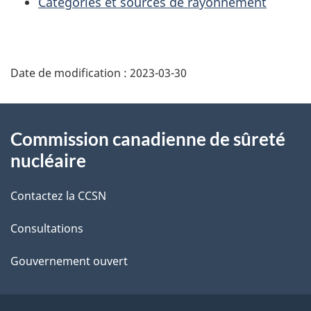
Catégories et sources de rayonnement
D
Date de modification :
2023-03-30
é
t
À
Commission canadienne de sûreté
a
propos
nucléaire
i
de
Contactez la CCSN
l
ce
s
Consultations
site
d
Gouvernement ouvert
e