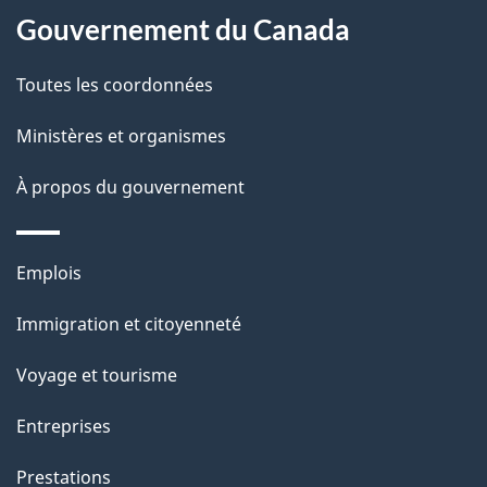
l
Gouvernement du Canada
a
Toutes les coordonnées
p
Ministères et organismes
a
À propos du gouvernement
g
e
Thèmes
Emplois
et
Immigration et citoyenneté
sujets
Voyage et tourisme
Entreprises
Prestations