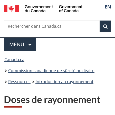
/
Sélec
EN
Passer
Government
au
de
of
contenu
Canada
Recherche
Rechercher
principal
Rec
la
dans
Canada.ca
langu
Menu
MENU
PRINCIPAL
Vous
Canada.ca
êtes
Commission canadienne de sûreté nucléaire
ici
Ressources
Introduction au rayonnement
:
Doses de rayonnement