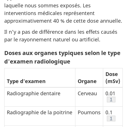
laquelle nous sommes exposés. Les
interventions médicales représentent
approximativement 40 % de cette dose annuelle.
Il n'y a pas de différence dans les effets causés
par le rayonnement naturel ou artificiel.
Doses aux organes typiques selon le type
d'examen radiologique
Dose
Type d'examen
Organe
(mSv)
Radiographie dentaire
Cerveau
0.01
table 2 n
1
Radiographie de la poitrine
Poumons
0.1
table 2 n
1