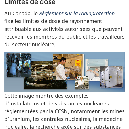
s
Limites de dose
2
d
Au Canada, le
Règlement sur la radioprotection
fixe les limites de dose de rayonnement
u
attribuable aux activités autorisées que peuvent
t
recevoir les membres du public et les travailleurs
du secteur nucléaire.
a
b
l
e
Cette image montre des exemples
a
d’installations et de substances nucléaires
u
réglementées par la CCSN, notamment les mines
d’uranium, les centrales nucléaires, la médecine
2
nucléaire, la recherche axée sur des substances