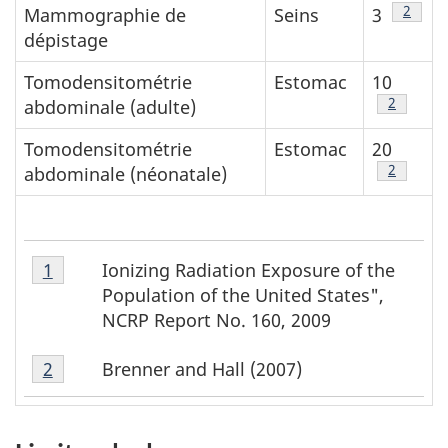
table 
2
Mammographie de
Seins
3
dépistage
Tomodensitométrie
Estomac
10
table 2 n
2
abdominale (adulte)
Tomodensitométrie
Estomac
20
table 2 n
2
abdominale (néonatale)
Note
Ionizing Radiation Exposure of the
Retour à la
1
du tableau 2
première
référence de la note
N
1
Population of the United States",
du
o
NCRP Report No. 160, 2009
tableau
t
Note
2
Brenner and Hall (2007)
Retour à la
2
du tableau 2
première
référence de la note
2
e
du
tableau