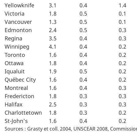
Yellowknife
3.1
0.4
1.4
Victoria
1.8
0.5
0.1
Vancouver
1.3
0.5
0.1
Edmonton
2.4
0.5
0.3
Regina
3.5
0.4
0.3
Winnipeg
4.1
0.4
0.2
Toronto
1.6
0.4
0.2
Ottawa
1.8
0.4
0.2
Iqualuit
1.9
0.5
0.2
Québec City
1.6
0.4
0.2
Montreal
1.6
0.4
0.3
Fredericton
1.8
0.3
0.3
Halifax
2.5
0.3
0.3
Charlottetown
1.8
0.3
0.2
St-John's
1.6
0.4
0.2
Sources : Grasty et coll. 2004, UNSCEAR 2008, Commissi