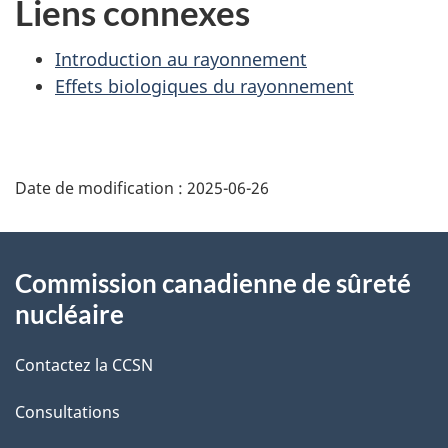
Liens connexes
Introduction au rayonnement
Effets biologiques du rayonnement
D
Date de modification :
2025-06-26
é
t
À
Commission canadienne de sûreté
a
propos
nucléaire
i
de
Contactez la CCSN
l
ce
s
Consultations
site