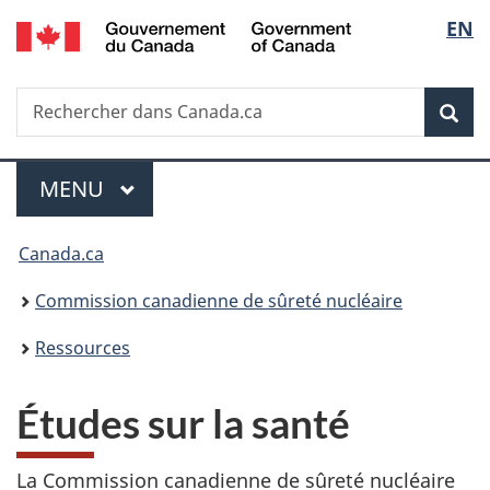
/
Sélec
EN
Passer
Government
au
de
of
contenu
Canada
Recherche
Rechercher
principal
Rec
la
dans
Canada.ca
langu
Menu
MENU
PRINCIPAL
Vous
Canada.ca
êtes
Commission canadienne de sûreté nucléaire
ici
Ressources
:
Études sur la santé
La Commission canadienne de sûreté nucléaire