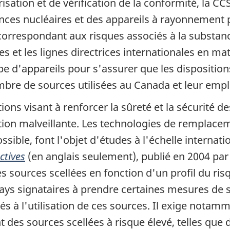
sation et de vérification de la conformité, la C
ances nucléaires et des appareils à rayonnement 
 correspondant aux risques associés à la substan
s et les lignes directrices internationales en ma
pe d'appareils pour s'assurer que les disposition
mbre de sources utilisées au Canada et leur emp
ns visant à renforcer la sûreté et la sécurité de
ation malveillante. Les technologies de remplace
ible, font l'objet d'études à l'échelle internati
ctives
(en anglais seulement), publié en 2004 par 
es sources scellées en fonction d'un profil du ri
pays signataires à prendre certaines mesures de 
iés à l'utilisation de ces sources. Il exige nota
 des sources scellées à risque élevé, telles que 