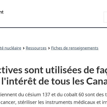
Passer
Passer
au
à
/
R
contenu
« À
Government
d
principal
propos
of
C
de
Canada
ce
site »
é nucléaire
Ressources
Fiches de renseignements
tives sont utilisées de fa
 l'intérêt de tous les Can
iennent du césium 137 et du cobalt 60 sont des 
cancer, stériliser les instruments médicaux et ir