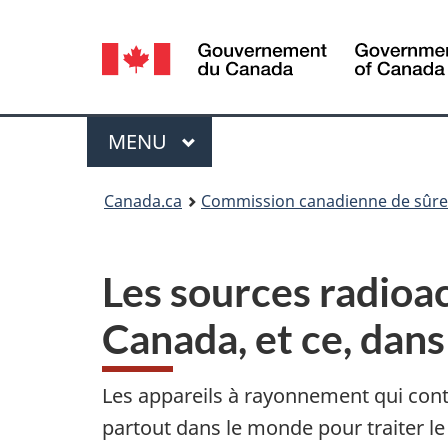
Sélection
de
la
Menu
MENU
PRINCIPAL
langue
Vous
Canada.ca
Commission canadienne de sûret
êtes
ici
Les sources radioac
:
Canada, et ce, dans
Les appareils à rayonnement qui cont
partout dans le monde pour traiter le 