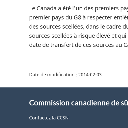
Le Canada a été l'un des premiers pay
premier pays du G8 à respecter entiè
des sources scellées, dans le cadre d
sources scellées à risque élevé et qu
date de transfert de ces sources au 
D
Date de modification :
2014-02-03
é
À
t
Commission canadienne de sû
propos
a
de
Contactez la CCSN
i