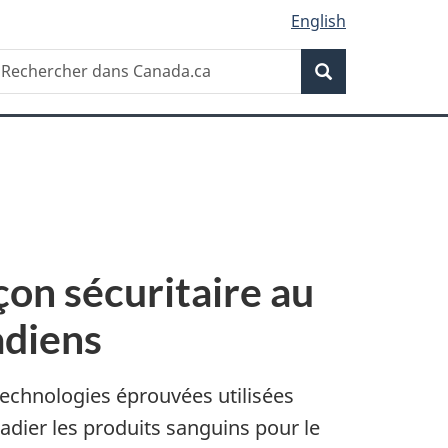
English
Recherche
echercher
Recherche
ans
anada.ca
çon sécuritaire au
adiens
technologies éprouvées utilisées
radier les produits sanguins pour le