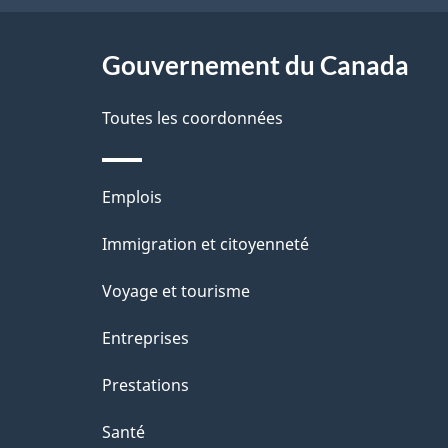
ce
l
site
Gouvernement du Canada
s
d
Toutes les coordonnées
e
Thèmes
Emplois
l
et
Immigration et citoyenneté
a
sujets
Voyage et tourisme
p
Entreprises
a
Prestations
g
Santé