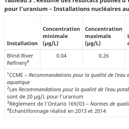
Tableau 3 : Résumé des résultats publiés d’
pour l’uranium – Installations nucléaires a
Concentration
Concentration
minimale
maximale
Installation
(µg/L)
(µg/L)
Blind River
0.04
0.26
4
Refinery
1
CCME ‒
Recommandations pour la qualité de l’eau en
aquatique
2
Les
Recommandations pour la qualité de l’eau pota
sont de 20 µg/L pour l’uranium
3
Règlement de l’Ontario 169/03 –
Normes de qualit
4
Échantillonnage réalisé en 2013 et 2014