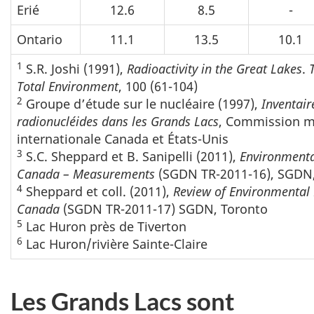
Erié
12.6
8.5
-
Ontario
11.1
13.5
10.1
1
S.R. Joshi (1991),
Radioactivity in the Great Lakes
.
Total Environment
, 100 (61-104)
2
Groupe d’étude sur le nucléaire (1997),
Inventair
radionucléides dans les Grands Lacs
, Commission m
internationale Canada et États-Unis
3
S.C. Sheppard et B. Sanipelli (2011),
Environmental
Canada – Measurements
(SGDN TR-2011-16), SGDN,
4
Sheppard et coll. (2011),
Review of Environmental R
Canada
(SGDN TR-2011-17) SGDN, Toronto
5
Lac Huron près de Tiverton
6
Lac Huron/rivière Sainte-Claire
Les Grands Lacs sont