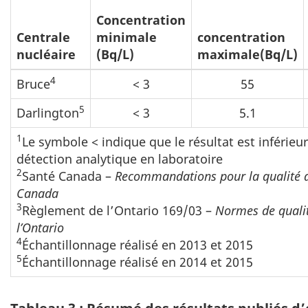
Concentration
Centrale
minimale
concentration
nucléaire
(Bq/L)
maximale(Bq/L)
4
Bruce
< 3
55
5
Darlington
< 3
5.1
1
Le symbole < indique que le résultat est inférieur
détection analytique en laboratoire
2
Santé Canada –
Recommandations pour la qualité d
Canada
3
Règlement de l’Ontario 169/03 –
Normes de qualit
l’Ontario
4
Échantillonnage réalisé en 2013 et 2015
5
Échantillonnage réalisé en 2014 et 2015