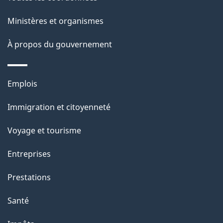
p
Ministères et organismes
a
À propos du gouvernement
g
e
Thèmes
Emplois
et
Immigration et citoyenneté
sujets
Voyage et tourisme
Entreprises
Prestations
Santé