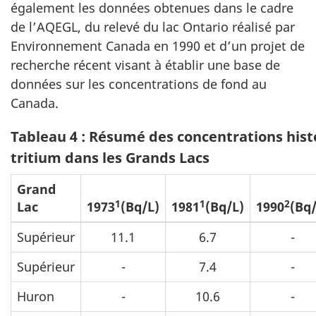
également les données obtenues dans le cadre
de l’AQEGL, du relevé du lac Ontario réalisé par
Environnement Canada en 1990 et d’un projet de
recherche récent visant à établir une base de
données sur les concentrations de fond au
Canada.
Tableau 4 : Résumé des concentrations hist
tritium dans les Grands Lacs
Grand
1
1
2
Lac
1973
(Bq/L)
1981
(Bq/L)
1990
(Bq/
Supérieur
11.1
6.7
-
Supérieur
-
7.4
-
Huron
-
10.6
-