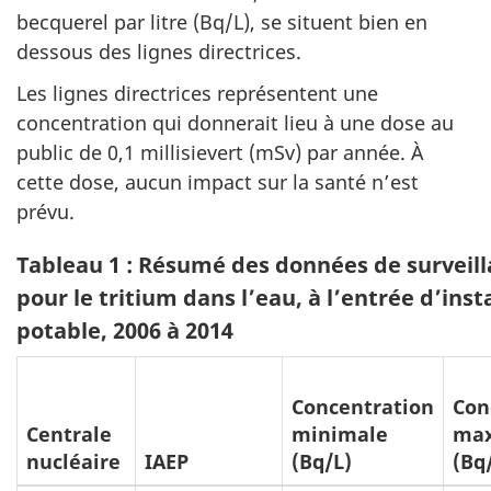
becquerel par litre (Bq/L), se situent bien en
dessous des lignes directrices.
Les lignes directrices représentent une
concentration qui donnerait lieu à une dose au
public de 0,1 millisievert (mSv) par année. À
cette dose, aucun impact sur la santé n’est
prévu.
Tableau 1 : Résumé des données de surveill
pour le tritium dans l’eau, à l’entrée d’in
potable, 2006 à 2014
Concentration
Con
Centrale
minimale
max
nucléaire
IAEP
(Bq/L)
(Bq