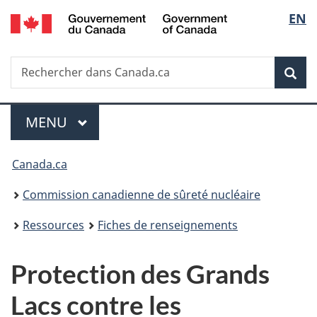
/
Sélec
EN
Passer
Government
au
de
of
contenu
Canada
Recherche
Rechercher
principal
Rec
la
dans
Canada.ca
langu
Menu
MENU
PRINCIPAL
Vous
Canada.ca
êtes
Commission canadienne de sûreté nucléaire
ici
Ressources
Fiches de renseignements
:
Protection des Grands
Lacs contre les