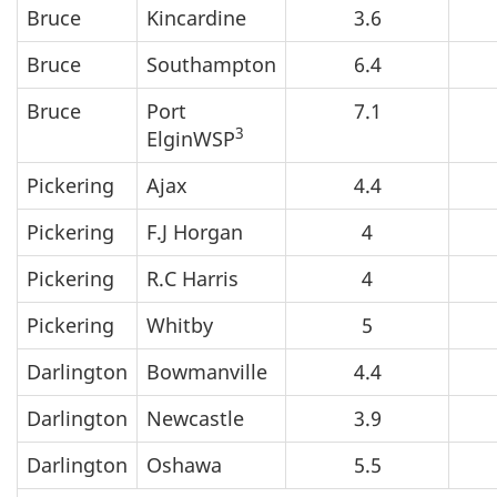
Bruce
Kincardine
3.6
Bruce
Southampton
6.4
Bruce
Port
7.1
3
ElginWSP
Pickering
Ajax
4.4
Pickering
F.J Horgan
4
Pickering
R.C Harris
4
Pickering
Whitby
5
Darlington
Bowmanville
4.4
Darlington
Newcastle
3.9
Darlington
Oshawa
5.5