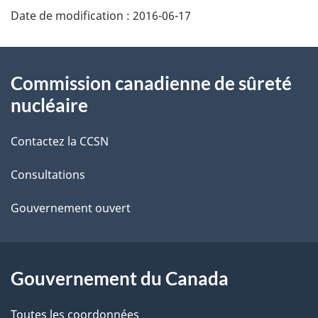
Date de modification :
2016-06-17
é
t
À
Commission canadienne de sûreté
a
propos
nucléaire
i
de
Contactez la CCSN
l
ce
s
Consultations
site
d
Gouvernement ouvert
e
l
Gouvernement du Canada
a
Toutes les coordonnées