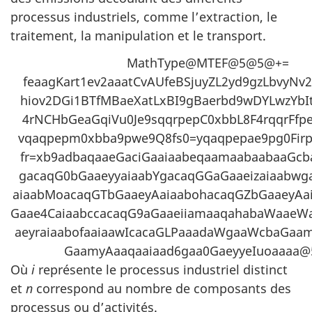
processus industriels, comme l’extraction, le
traitement, la manipulation et le transport.
MathType@MTEF@5@5@+=
feaagKart1ev2aaatCvAUfeBSjuyZL2yd9gzLbvyNv
hiov2DGi1BTfMBaeXatLxBI9gBaerbd9wDYLwzYbIt
4rNCHbGeaGqiVu0Je9sqqrpepC0xbbL8F4rqqrFfpe
vqaqpepm0xbba9pwe9Q8fs0=yqaqpepae9pg0Firp
fr=xb9adbaqaaeGaciGaaiaabeqaamaabaabaaGcba
gacaqG0bGaaeyyaiaabYgacaqGGaGaaeizaiaabwg
aiaabMoacaqGTbGaaeyAaiaabohacaqGZbGaaeyAa
Gaae4CaiaabccacaqG9aGaaeiiamaaqahabaWaaeW
aeyraiaabofaaiaawIcacaGLPaaadaWgaaWcbaGaa
GaamyAaaqaaiaad6gaa0GaeyyeIuoaaaa
Où
i
représente le processus industriel distinct
et
n
correspond au nombre de composants des
processus ou d’activités.