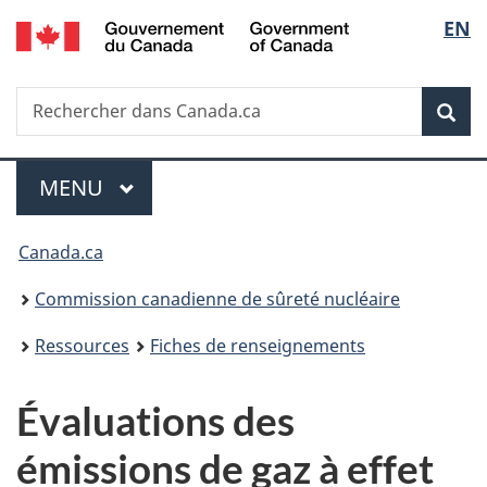
/
Sélec
EN
Passer
Government
au
de
of
contenu
Canada
Recherche
Rechercher
principal
Rec
la
dans
Canada.ca
langu
Menu
MENU
PRINCIPAL
Vous
Canada.ca
êtes
Commission canadienne de sûreté nucléaire
ici
Ressources
Fiches de renseignements
:
Évaluations des
émissions de gaz à effet