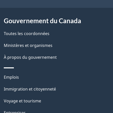
e
l
Gouvernement du Canada
a
Toutes les coordonnées
p
Ministères et organismes
a
À propos du gouvernement
g
e
Thèmes
Emplois
et
Immigration et citoyenneté
sujets
Voyage et tourisme
Entreprises