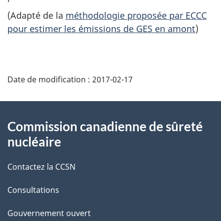
(Adapté de la
méthodologie proposée par ECCC
pour estimer les émissions de GES en amont
)
D
Date de modification :
2017-02-17
é
t
À
Commission canadienne de sûreté
a
propos
nucléaire
i
de
Contactez la CCSN
l
ce
s
Consultations
site
d
Gouvernement ouvert