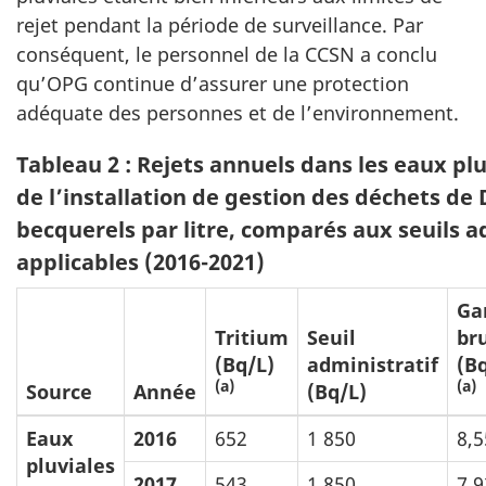
rejet pendant la période de surveillance. Par
conséquent, le personnel de la CCSN a conclu
qu’OPG continue d’assurer une protection
adéquate des personnes et de l’environnement.
Tableau 2 : Rejets annuels dans les eaux pl
de l’installation de gestion des déchets de
becquerels par litre, comparés aux seuils a
applicables (2016-2021)
G
Tritium
Seuil
br
(Bq/L)
administratif
(B
(a)
(a)
Source
Année
(Bq/L)
Eaux
2016
652
1 850
8,5
pluviales
2017
543
1 850
7,9