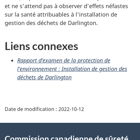
et ne s’attend pas à observer d’effets néfastes
sur la santé attribuables à l’installation de
gestion des déchets de Darlington.
Liens connexes
Rapport d’examen de la protection de
l’environnement : Installation de gestion des
déchets de Darlington
D
Date de modification :
2022-10-12
é
t
À
Commission canadienne de sûreté