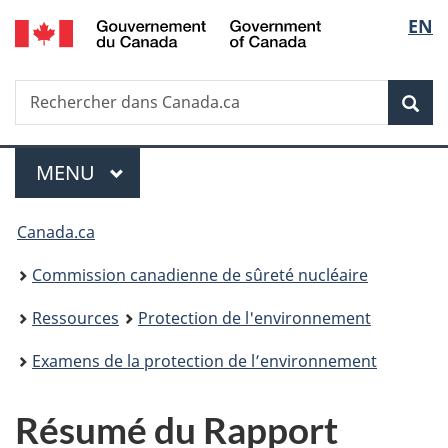
/
Sélec
EN
Passer
Government
au
de
of
contenu
Canada
Recherche
Rechercher
principal
Rec
la
dans
Canada.ca
langu
Menu
MENU
PRINCIPAL
Vous
Canada.ca
êtes
Commission canadienne de sûreté nucléaire
ici
Ressources
Protection de l'environnement
:
Examens de la protection de l’environnement
Résumé du Rapport