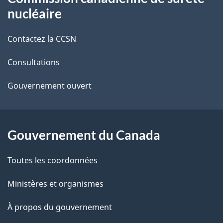
a
propos
nucléaire
i
de
Contactez la CCSN
l
ce
s
Consultations
site
d
Gouvernement ouvert
e
l
Gouvernement du Canada
a
Toutes les coordonnées
p
Ministères et organismes
a
À propos du gouvernement
g