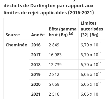
déchets de Darlington par rapport aux
limites de rejet applicables (2016-2021)
Limites
Bêta/gamma
autorisées
(a)
Source
Année
brut (Bq)
[32] (Bq)
11
Cheminée
2016
2 849
6,70 x 10
11
2017
16 983
6,70 x 10
11
2018
12 739
6,70 x 10
11
2019
2 812
6,06 x 10
11
2020
5 069
6,06 x 10
11
2021
2 516
6,06 x 10