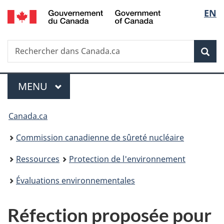
/
Sélec
EN
Passer
Government
au
de
of
contenu
Canada
Recherche
Rechercher
principal
Rec
la
dans
Canada.ca
langu
Menu
MENU
PRINCIPAL
Vous
Canada.ca
êtes
Commission canadienne de sûreté nucléaire
ici
Ressources
Protection de l'environnement
:
Évaluations environnementales
Réfection proposée pour