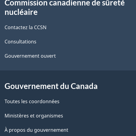
Commission canadienne de sûreté
a
propos
nucléaire
i
de
Contactez la CCSN
l
ce
s
Consultations
site
d
Gouvernement ouvert
e
l
Gouvernement du Canada
a
Toutes les coordonnées
p
Ministères et organismes
a
À propos du gouvernement