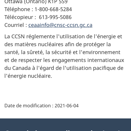
Ottawa (Ontario) K1P 5S9
Téléphone : 1-800-668-5284
Télécopieur : 613-995-5086
Courriel :
ceaainfo@cnsc-ccsn.gc.ca
La CCSN réglemente l'utilisation de l'énergie et
des matières nucléaires afin de protéger la
santé, la sûreté, la sécurité et l'environnement
et de respecter les engagements internationaux
du Canada à l'égard de l'utilisation pacifique de
l'énergie nucléaire.
D
Date de modification :
2021-06-04
é
t
À