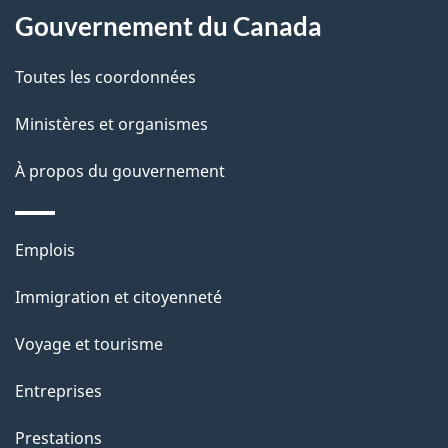
l
Gouvernement du Canada
a
Toutes les coordonnées
p
Ministères et organismes
a
À propos du gouvernement
g
e
Thèmes
Emplois
et
Immigration et citoyenneté
sujets
Voyage et tourisme
Entreprises
Prestations