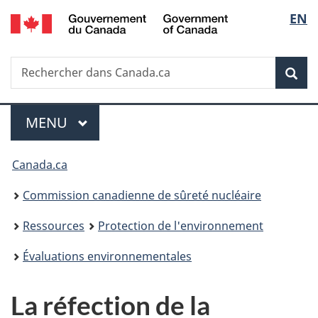
/
Sélec
EN
Passer
Government
au
de
of
contenu
Canada
Recherche
Rechercher
principal
Rec
la
dans
Canada.ca
langu
Menu
MENU
PRINCIPAL
Vous
Canada.ca
êtes
Commission canadienne de sûreté nucléaire
ici
Ressources
Protection de l'environnement
:
Évaluations environnementales
La réfection de la