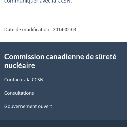
communiquer avec la CCSN
.
D
Date de modification :
2014-02-03
é
t
À
Commission canadienne de sûreté
a
propos
nucléaire
i
de
Contactez la CCSN
l
ce
s
Consultations
site
d
Gouvernement ouvert
e