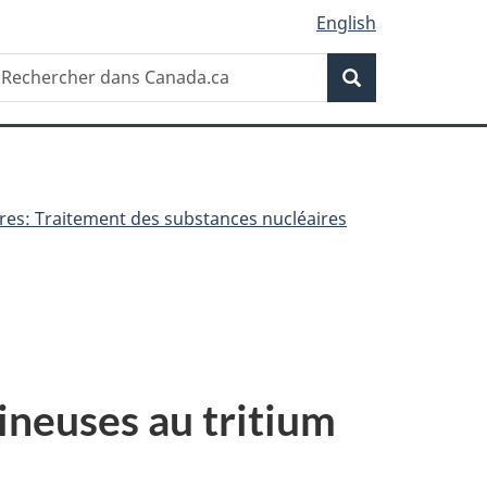
English
Recherche
echercher
Recherche
ans
anada.ca
ires: Traitement des substances nucléaires
ineuses au tritium