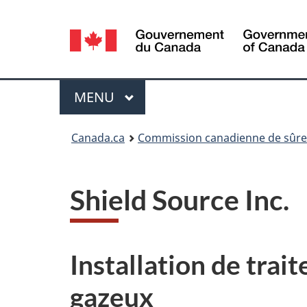
Sélection
de
la
Menu
MENU
PRINCIPAL
langue
Vous
Canada.ca
Commission canadienne de sûret
êtes
ici
Shield Source Inc.
:
Installation de tra
gazeux