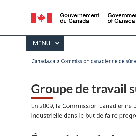
Sélection
de
la
Menu
MENU
PRINCIPAL
langue
Vous
Canada.ca
Commission canadienne de sûret
êtes
ici
Groupe de travail 
:
En 2009, la Commission canadienne d
industrielle dans le but de faire pro