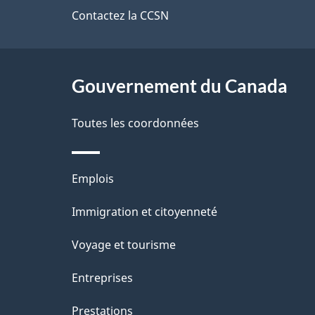
de
Contactez la CCSN
i
ce
l
site
Gouvernement du Canada
s
d
Toutes les coordonnées
e
Thèmes
Emplois
l
et
Immigration et citoyenneté
a
sujets
Voyage et tourisme
p
Entreprises
a
Prestations