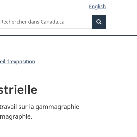
English
Recherche
echercher
Recherche
ans
anada.ca
il d’exposition
trielle
travail sur la gammagraphie
ammagraphie.