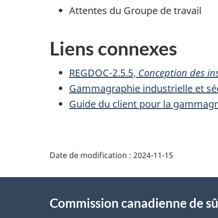
Attentes du Groupe de travail
Liens connexes
REGDOC-2.5.5,
Conception des in
Gammagraphie industrielle et séc
Guide du client pour la gammagra
D
Date de modification :
2024-11-15
é
À
t
Commission canadienne de sû
propos
a