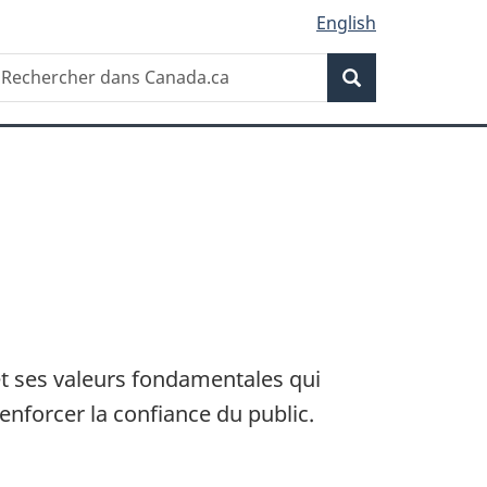
English
Recherche
echercher
Recherche
ans
anada.ca
t ses valeurs fondamentales qui
enforcer la confiance du public.