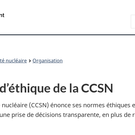
Passer
Passer
au
à
/
R
contenu
« À
Government
d
principal
propos
of
C
de
Canada
ce
site »
é nucléaire
Organisation
 d’éthique de la CCSN
nucléaire (CCSN) énonce ses normes éthiques e
ne prise de décisions transparente, en plus de r