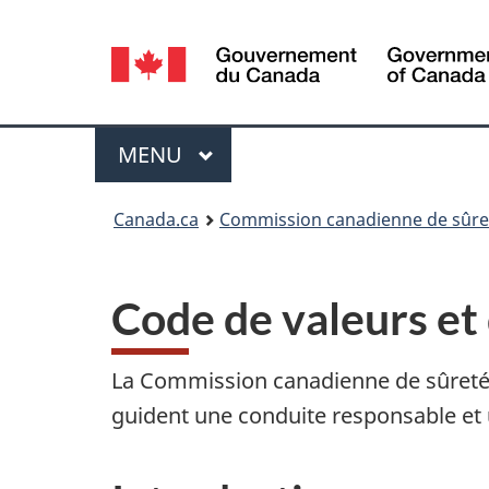
Sélection
de
la
Menu
MENU
PRINCIPAL
langue
Vous
Canada.ca
Commission canadienne de sûret
êtes
ici
Code de valeurs et
:
La Commission canadienne de sûreté 
guident une conduite responsable et u