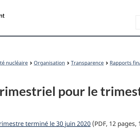
Passer
Passer
au
à
/
R
contenu
« À
Government
d
principal
propos
of
C
de
Canada
ce
site »
é nucléaire
Organisation
Transparence
Rapports fin
rimestriel pour le trimes
trimestre terminé le 30 juin 2020
(PDF, 12 pages, 