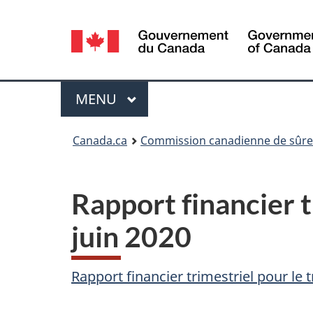
Sélection
de
la
Menu
MENU
PRINCIPAL
langue
Vous
Canada.ca
Commission canadienne de sûret
êtes
ici
Rapport financier t
:
juin 2020
Rapport financier trimestriel pour le 