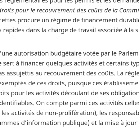
s réglementaires pour les permis et les demande
droits pour le recouvrement des coûts de la Commi
ecettes procure un régime de financement durable
apides dans la charge de travail associée à la 
’une autorisation budgétaire votée par le Parlem
ert à financer quelques activités et certains typ
pas assujettis au recouvrement des coûts. La rég
nt exemptés de ces droits, puisque ces établisse
oits pour les activités découlant de ses obligati
identifiables. On compte parmi ces activités cell
les activités de non-prolifération), les responsa
rammes d’information publique) et la mise à jour