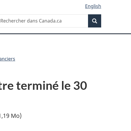
English
Recherche
echercher
Recherche
ans
anada.ca
anciers
tre terminé le 30
1,19 Mo)