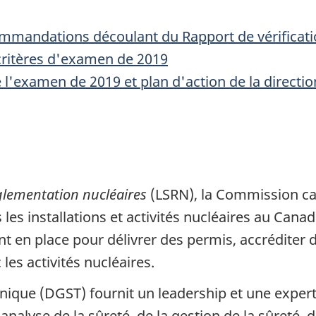
ommandations découlant du Rapport de vérificat
 critères d'examen de 2019
'examen de 2019 et plan d'action de la directio
réglementation nucléaires
(LSRN), la Commission ca
s installations et activités nucléaires au Canada
nt en place pour délivrer des permis, accrédite
les activités nucléaires.
hnique (DGST) fournit un leadership et une exper
l’analyse de la sûreté, de la gestion de la sûreté,