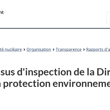
Passer
Passer
au
à
/
R
contenu
« À
Government
d
principal
propos
of
C
de
Canada
ce
site »
é nucléaire
Organisation
Transparence
Rapports d’au
us d'inspection de la Di
la protection environnem