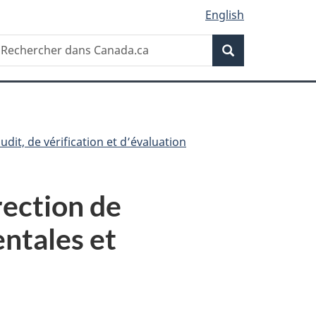
English
Recherche
echercher
Recherche
ans
anada.ca
dit, de vérification et d’évaluation
rection de
entales et