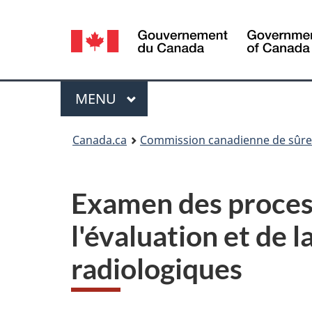
Sélection
de
la
Menu
MENU
PRINCIPAL
langue
Vous
Canada.ca
Commission canadienne de sûret
êtes
ici
Examen des process
:
l'évaluation et de 
radiologiques