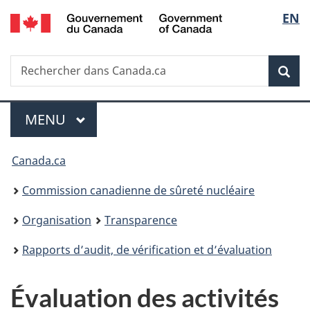
/
Sélec
EN
Passer
Government
au
de
of
contenu
Canada
Recherche
Rechercher
principal
Rec
la
dans
Canada.ca
langu
Menu
MENU
PRINCIPAL
Vous
Canada.ca
êtes
Commission canadienne de sûreté nucléaire
ici
Organisation
Transparence
:
Rapports d’audit, de vérification et d’évaluation
Évaluation des activités