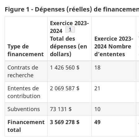
Figure 1 - Dépenses (réelles) de financeme
Exercice 2023-
Note de bas de page
1
2024
Total des
Exercice 2023-
Type de
dépenses (en
2024 Nombre
financement
dollars)
d’ententes
Contrats de
1 426 560 $
18
recherche
Ententes de
2 069 587 $
21
contribution
Subventions
73 131 $
10
Financement
3 569 278 $
49
total