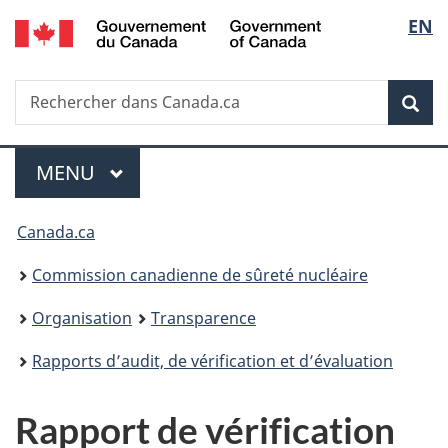
/
Sélec
EN
Passer
Government
au
de
of
contenu
Canada
Recherche
Rechercher
principal
Rec
la
dans
Canada.ca
langu
Menu
MENU
PRINCIPAL
Vous
Canada.ca
êtes
Commission canadienne de sûreté nucléaire
ici
Organisation
Transparence
:
Rapports d’audit, de vérification et d’évaluation
Rapport de vérification