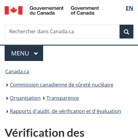
/
Sélec
EN
Passer
Government
au
de
of
contenu
Canada
Recherche
Rechercher
principal
Rec
la
dans
Canada.ca
langu
Menu
MENU
PRINCIPAL
Vous
Canada.ca
êtes
Commission canadienne de sûreté nucléaire
ici
Organisation
Transparence
:
Rapports d’audit, de vérification et d’évaluation
Vérification des