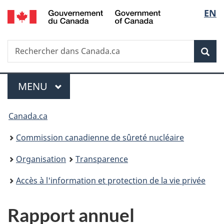
/
Sélec
EN
Passer
Government
au
de
of
contenu
Canada
Recherche
Rechercher
principal
Rec
la
dans
Canada.ca
langu
Menu
MENU
PRINCIPAL
Vous
Canada.ca
êtes
Commission canadienne de sûreté nucléaire
ici
Organisation
Transparence
:
Accès à l'information et protection de la vie privée
Rapport annuel