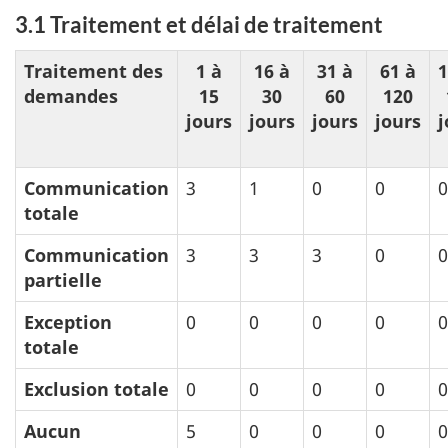
3.1 Traitement et délai de traitement
Traitement des
1 à
16 à
31 à
61 à
1
demandes
15
30
60
120
jours
jours
jours
jours
j
Communication
3
1
0
0
0
totale
Communication
3
3
3
0
0
partielle
Exception
0
0
0
0
0
totale
Exclusion totale
0
0
0
0
0
Aucun
5
0
0
0
0