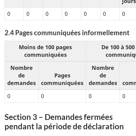
jours
0
0
0
0
0
0
0
2.4 Pages communiquées informellement
Moins de 100 pages
De 100 à 500
communiquées
communiq
Nombre
Nombre
de
Pages
de
demandes
communiquées
demandes
com
0
0
0
0
Section 3 – Demandes fermées
pendant la période de déclaration