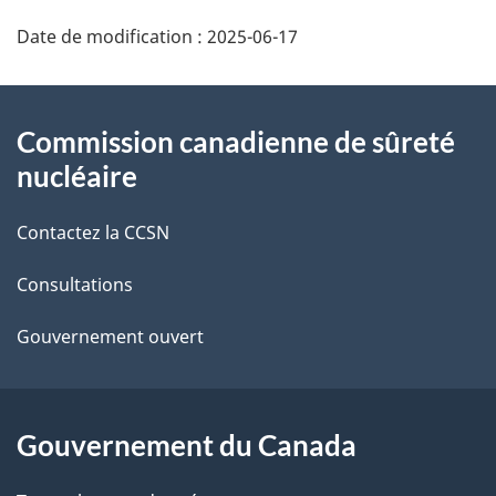
D
Date de modification :
2025-06-17
é
t
À
Commission canadienne de sûreté
a
propos
nucléaire
i
de
Contactez la CCSN
l
ce
s
Consultations
site
d
Gouvernement ouvert
e
l
Gouvernement du Canada
a