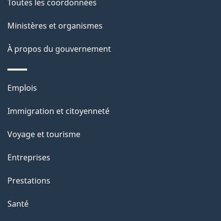
Toutes les coordonnées
p
Ministères et organismes
a
À propos du gouvernement
g
e
Thèmes
Emplois
et
Immigration et citoyenneté
sujets
Voyage et tourisme
Entreprises
Prestations
Santé