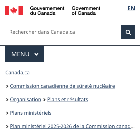
/
Sélec
EN
Passer
Government
au
de
of
contenu
Canada
Recherche
Rechercher
principal
Rec
la
dans
Canada.ca
langu
Menu
MENU
PRINCIPAL
Vous
Canada.ca
êtes
Commission canadienne de sûreté nucléaire
ici
Organisation
Plans et résultats
:
Plans ministériels
Plan ministériel 2025-2026 de la Commission canadienne de sûreté nucléaire