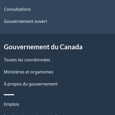
l
ce
s
Consultations
site
d
Gouvernement ouvert
e
l
Gouvernement du Canada
a
Toutes les coordonnées
p
Ministères et organismes
a
À propos du gouvernement
g
e
Thèmes
Emplois
et