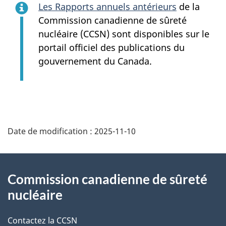
Les Rapports annuels antérieurs
de la
Commission canadienne de sûreté
nucléaire (CCSN) sont disponibles sur le
portail officiel des publications du
gouvernement du Canada.
D
Date de modification :
2025-11-10
é
t
À
Commission canadienne de sûreté
a
propos
nucléaire
i
de
Contactez la CCSN