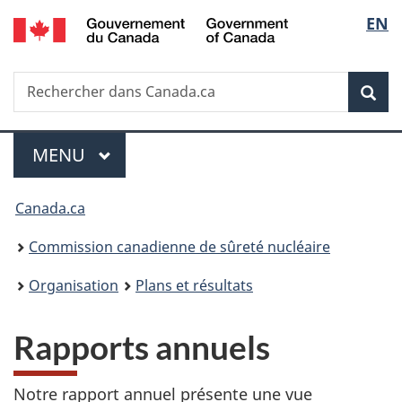
/
Sélec
EN
Passer
Government
au
de
of
contenu
Canada
Recherche
Rechercher
principal
Rec
la
dans
Canada.ca
langu
Menu
MENU
PRINCIPAL
Vous
Canada.ca
êtes
Commission canadienne de sûreté nucléaire
ici
Organisation
Plans et résultats
:
Rapports annuels
Notre rapport annuel présente une vue