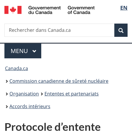
/
Sélec
EN
Passer
Government
au
de
of
contenu
Canada
Recherche
Rechercher
principal
Rec
la
dans
Canada.ca
langu
Menu
MENU
PRINCIPAL
Vous
Canada.ca
êtes
Commission canadienne de sûreté nucléaire
ici
Organisation
Ententes et partenariats
:
Accords intérieurs
Protocole d’entente