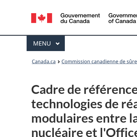
Sélection
de
la
Menu
MENU
PRINCIPAL
langue
Vous
Canada.ca
Commission canadienne de sûret
êtes
ici
Cadre de référence
:
technologies de ré
modulaires entre l
nucléaire et l'Off