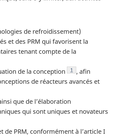
hnologies de refroidissement)
s et des PRM qui favorisent la
taires tenant compte de la
Note de bas de page
1
luation de la conception
, afin
onceptions de réacteurs avancés et
ainsi que de l’élaboration
niques qui sont uniques et novateurs
t de PRM, conformément à l’article I