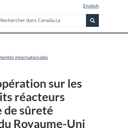
English
Recherche
echercher
Recherche
ans
anada.ca
tentes internationales
pération sur les
its réacteurs
 de sûreté
on du Royaume-Uni