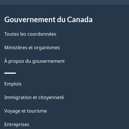
e
l
Gouvernement du Canada
a
Toutes les coordonnées
p
Ministères et organismes
a
À propos du gouvernement
g
e
Thèmes
Emplois
et
Immigration et citoyenneté
sujets
Voyage et tourisme
Entreprises