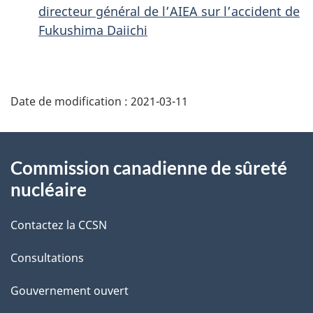
directeur général de l’AIEA sur l’accident de
Fukushima Daiichi
D
Date de modification :
2021-03-11
é
t
À
Commission canadienne de sûreté
a
propos
nucléaire
i
de
Contactez la CCSN
l
ce
s
Consultations
site
d
Gouvernement ouvert