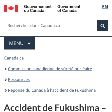
/
Sélec
EN
Passer
Government
au
de
of
contenu
Canada
Recherche
Rechercher
principal
Rec
la
dans
Canada.ca
langu
Menu
MENU
PRINCIPAL
Vous
Canada.ca
êtes
Commission canadienne de sûreté nucléaire
ici
Ressources
:
Réponse du Canada à l'accident de Fukushima
Accident de Fukushima –