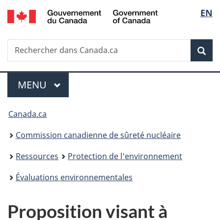
/
Sélec
EN
Passer
Government
au
de
of
contenu
Canada
Recherche
Rechercher
principal
Rec
la
dans
Canada.ca
langu
Menu
MENU
PRINCIPAL
Vous
Canada.ca
êtes
Commission canadienne de sûreté nucléaire
ici
Ressources
Protection de l'environnement
:
Évaluations environnementales
Proposition visant à