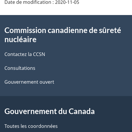
Date de modification :
2020-11-05
é
t
À
Commission canadienne de sûreté
a
propos
nucléaire
i
de
Contactez la CCSN
l
ce
s
Consultations
site
d
Gouvernement ouvert
e
l
Gouvernement du Canada
a
Toutes les coordonnées