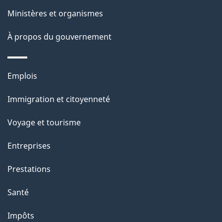
p
Ministères et organismes
a
À propos du gouvernement
g
e
Thèmes
Emplois
et
Immigration et citoyenneté
sujets
Voyage et tourisme
Entreprises
Prestations
Santé
Impôts