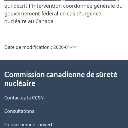
qui décrit l'intervention coordonnée générale du
gouvernement fédéral en cas d'urgence
nucléaire au Canada.
D
Date de modification :
2020-01-14
é
t
À
Commission canadienne de sûreté
a
propos
nucléaire
i
de
Contactez la CCSN
l
ce
s
Consultations
site
d
Gouvernement ouvert