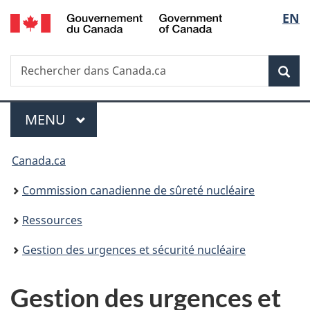
/
Sélec
EN
Passer
Government
au
de
of
contenu
Canada
Recherche
Rechercher
principal
Rec
la
dans
Canada.ca
langu
Menu
MENU
PRINCIPAL
Vous
Canada.ca
êtes
Commission canadienne de sûreté nucléaire
ici
Ressources
:
Gestion des urgences et sécurité nucléaire
Gestion des urgences et