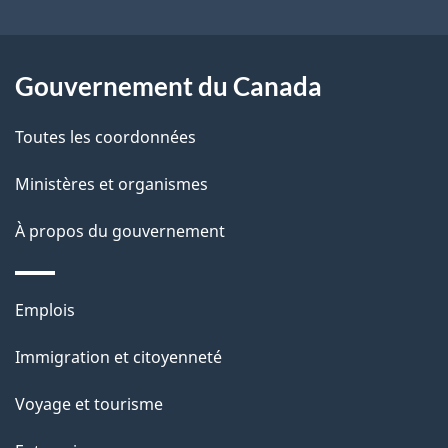
e
l
Gouvernement du Canada
a
Toutes les coordonnées
p
Ministères et organismes
a
À propos du gouvernement
g
e
Thèmes
Emplois
et
Immigration et citoyenneté
sujets
Voyage et tourisme